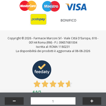
Copyright ©
2026 - Farmacie Marconi Srl - Viale Città D'Europa, 618 -
00144 Roma (RM) - P.I. 09657681004
Iscritta al: ROMA 1180231
La disponibilità dei prodotti è aggiornata al 08-08-2026
4,6
/5
Feedaty
4.7
/
5
-
23721
feedbacks