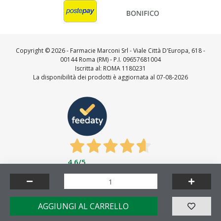
Copyright ©
2026 - Farmacie Marconi Srl - Viale Città D'Europa, 618 -
00144 Roma (RM) - P.I. 09657681004
Iscritta al: ROMA 1180231
La disponibilità dei prodotti è aggiornata al 07-08-2026
4,6
/5
Feedaty
4.7
/
5
-
23716
feedbacks
Made by
AGGIUNGI AL CARRELLO