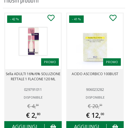
I nostri prodotti
- 42 %
- 41 %
PROMO
PROMO
Sella ADULTI 16%/6% SOLUZIONE
ACIDO ASCORBICO 100BUST
RETTALE 1 FLACONE 120 ML
029791011
906023282
DISPONIBILE
DISPONIBILE
€ 4,
€ 20,
80
50
€ 2,
€ 12,
80
00
AGGIUNGI
AGGIUNGI