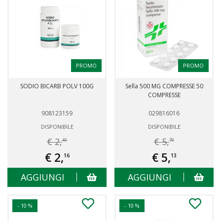
PROMO
PROMO
SODIO BICARB POLV 100G
Sella 500 MG COMPRESSE 50
COMPRESSE
908123159
029816016
DISPONIBILE
DISPONIBILE
€ 2,
€ 5,
40
70
€ 2,
€ 5,
16
13
AGGIUNGI
AGGIUNGI
- 10 %
- 10 %