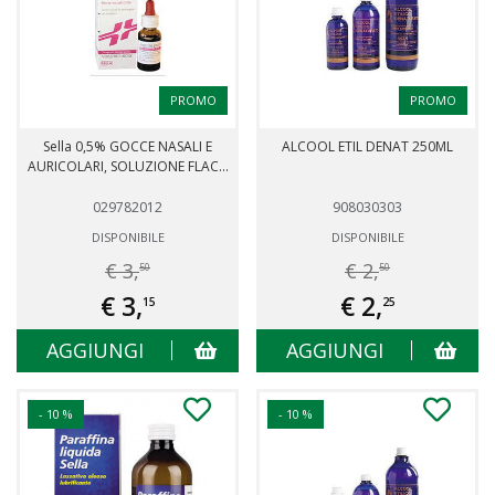
PROMO
PROMO
Sella 0,5% GOCCE NASALI E
ALCOOL ETIL DENAT 250ML
AURICOLARI, SOLUZIONE FLAC...
029782012
908030303
DISPONIBILE
DISPONIBILE
€ 3,
€ 2,
50
50
€ 3,
€ 2,
15
25
AGGIUNGI
AGGIUNGI
- 10 %
- 10 %