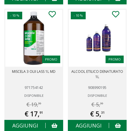
- 10 %
- 10 %
PROMO
PROMO
MISCELA 3 OLII LASS 1L MD
ALCOOL ETILICO DENATURATO
1L
971754142
908990195
DISPONIBILE
DISPONIBILE
€ 19,
€ 5,
90
90
€ 17,
€ 5,
91
31
AGGIUNGI
AGGIUNGI