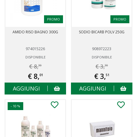
PROMO
PROMO
AMIDO RISO BAGNO 300G
SODIO BICARB POLV 250G
974015226
908972223
DISPONIBILE
DISPONIBILE
€ 8,
€ 3,
90
90
€ 8,
€ 3,
01
51
AGGIUNGI
AGGIUNGI
- 10 %