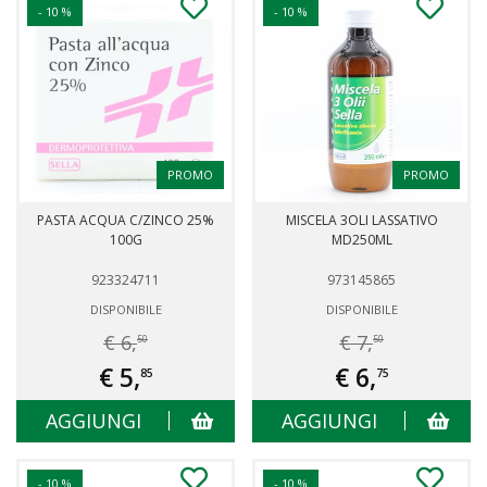
- 10 %
- 10 %
PROMO
PROMO
PASTA ACQUA C/ZINCO 25%
MISCELA 3OLI LASSATIVO
100G
MD250ML
923324711
973145865
DISPONIBILE
DISPONIBILE
€ 6,
€ 7,
50
50
€ 5,
€ 6,
85
75
AGGIUNGI
AGGIUNGI
- 10 %
- 10 %