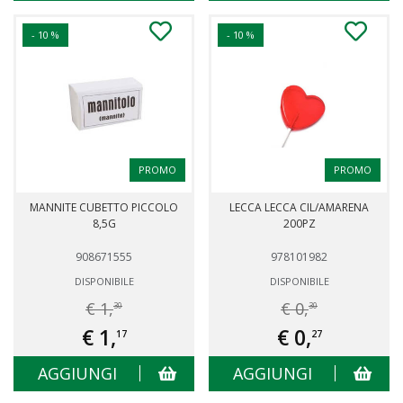
- 10 %
- 10 %
PROMO
PROMO
MANNITE CUBETTO PICCOLO
LECCA LECCA CIL/AMARENA
8,5G
200PZ
908671555
978101982
DISPONIBILE
DISPONIBILE
€ 1,
€ 0,
30
30
€ 1,
€ 0,
17
27
AGGIUNGI
AGGIUNGI