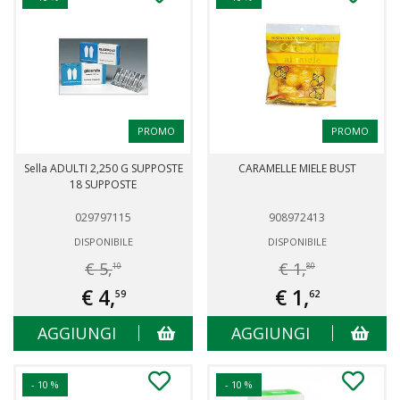
PROMO
PROMO
Sella ADULTI 2,250 G SUPPOSTE
CARAMELLE MIELE BUST
18 SUPPOSTE
029797115
908972413
DISPONIBILE
DISPONIBILE
€ 5,
€ 1,
10
80
€ 4,
€ 1,
59
62
AGGIUNGI
AGGIUNGI
- 10 %
- 10 %