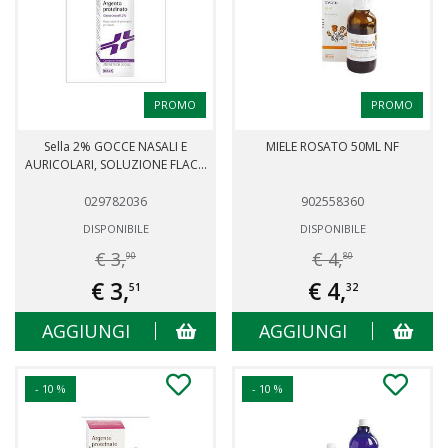
PROMO
PROMO
Sella 2% GOCCE NASALI E
MIELE ROSATO 50ML NF
AURICOLARI, SOLUZIONE FLAC...
029782036
902558360
DISPONIBILE
DISPONIBILE
€ 3,
€ 4,
90
80
€ 3,
€ 4,
51
32
AGGIUNGI
AGGIUNGI
- 10 %
- 10 %