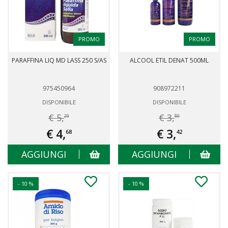
PROMO
PROMO
PARAFFINA LIQ MD LASS 250 S/AS
ALCOOL ETIL DENAT 500ML
975450964
908972211
DISPONIBILE
DISPONIBILE
€ 5,
€ 3,
20
80
€ 4,
€ 3,
68
42
AGGIUNGI
AGGIUNGI
- 10 %
- 10 %