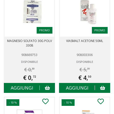
PROMO
PROMO
MAGNESIO SOLFATO 30G POLV
VIASMALT ACETONE 50ML
3308
908669753
908003306
DISPONIBILE
DISPONIBILE
€ 0,
€ 5,
80
00
€ 0,
€ 4,
72
50
AGGIUNGI
AGGIUNGI
- 10 %
- 10 %