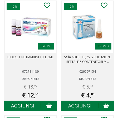
- 10 %
- 10 %
PROMO
PROMO
BIOLACTINE BAMBINI 10FL 8ML
Sella ADULTI 6,75 G SOLUZIONE
RETTALE 6 CONTENITORI M...
972781189
029797154
DISPONIBILE
DISPONIBILE
€ 13,
€ 5,
90
40
€ 12,
€ 4,
51
86
AGGIUNGI
AGGIUNGI