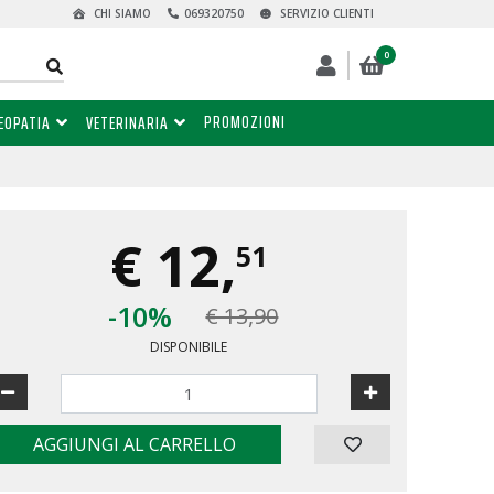
CHI SIAMO
069320750
SERVIZIO CLIENTI
0
PROMOZIONI
EOPATIA
VETERINARIA
€
12,
51
-10%
€ 13,90
DISPONIBILE
AGGIUNGI AL CARRELLO