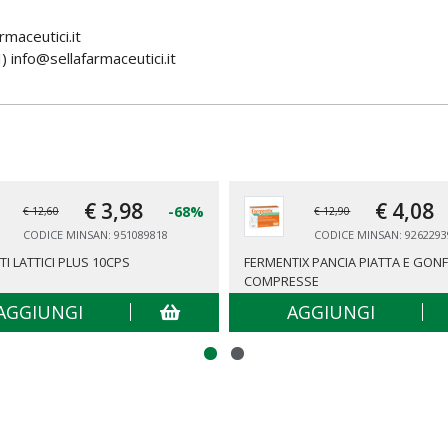
maceutici.it
info@sellafarmaceutici.it
€ 3,
98
€ 4,
08
-68%
€ 12,60
€ 12,90
CODICE MINSAN: 951089818
CODICE MINSAN: 9262293
I LATTICI PLUS 10CPS
FERMENTIX PANCIA PIATTA E GONF
COMPRESSE
AGGIUNGI
AGGIUNGI