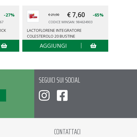
€ 7,
60
-27%
-65%
€ 21,90
67
CODICE MINSAN: 984634903
ICK
LACTOFLORENE INTEGRATORE
SWISSE AC
COLESTEROLO 20 BUSTINE
AGGIUNGI
AG
SEGUICI SUI SOCIAL
CONTATTACI