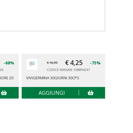
€ 4,
25
-68%
-75%
€ 16,90
96
CODICE MINSAN: 938894247
IORE 20
VIVIGERMINA 30GIORNI 30CPS
LACTO PIÙ
LATTICI VIV
AGGIUNGI
AG