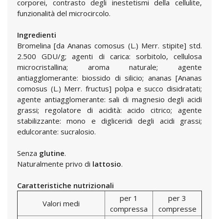
corporei, contrasto degli inestetismi della cellulite,
funzionalità del microcircolo.
Ingredienti
Bromelina [da Ananas comosus (L.) Merr. stipite] std.
2.500 GDU/g; agenti di carica: sorbitolo, cellulosa
microcristallina; aroma naturale; agente
antiagglomerante: biossido di silicio; ananas [Ananas
comosus (L.) Merr. fructus] polpa e succo disidratati;
agente antiagglomerante: sali di magnesio degli acidi
grassi; regolatore di acidità: acido citrico; agente
stabilizzante: mono e digliceridi degli acidi grassi;
edulcorante: sucralosio.
Senza
glutine
.
Naturalmente privo di
lattosio
.
Caratteristiche nutrizionali
per 1
per 3
Valori medi
compressa
compresse