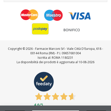
Copyright ©
2026 - Farmacie Marconi Srl - Viale Città D'Europa, 618 -
00144 Roma (RM) - P.I. 09657681004
Iscritta al: ROMA 1180231
La disponibilità dei prodotti è aggiornata al 10-08-2026
4,6
/5
Feedaty
4.7
/
5
-
23735
feedbacks