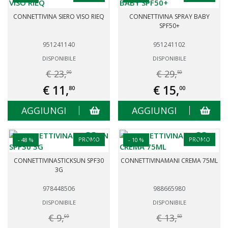
CONNETTIVINA SIERO VISO RIEQ
CONNETTIVINA SPRAY BABY
SPF50+
951241140
951241102
DISPONIBILE
DISPONIBILE
€ 23,
€ 29,
00
50
€ 11,
€ 15,
80
00
AGGIUNGI
AGGIUNGI
PROMO
PROMO
- 48 %
- 10 %
CONNETTIVINASTICKSUN SPF30
CONNETTIVINAMANI CREMA 75ML
3G
978448506
988665980
DISPONIBILE
DISPONIBILE
€ 9,
€ 13,
60
50