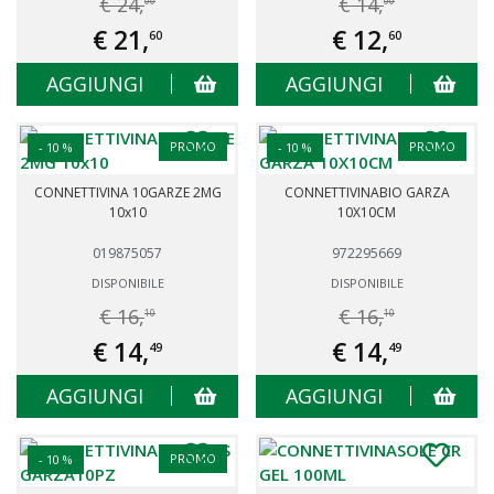
€ 24,
€ 14,
00
00
€ 21,
€ 12,
60
60
AGGIUNGI
AGGIUNGI
PROMO
PROMO
- 10 %
- 10 %
CONNETTIVINA 10GARZE 2MG
CONNETTIVINABIO GARZA
10x10
10X10CM
019875057
972295669
DISPONIBILE
DISPONIBILE
€ 16,
€ 16,
10
10
€ 14,
€ 14,
49
49
AGGIUNGI
AGGIUNGI
PROMO
- 10 %