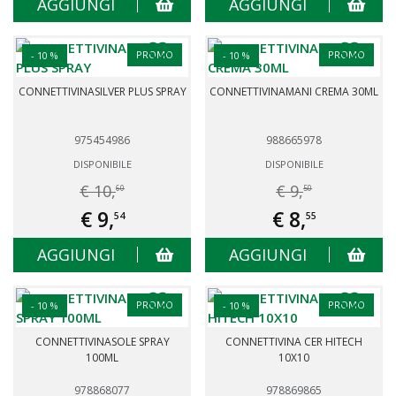
AGGIUNGI
AGGIUNGI
PROMO
PROMO
- 10 %
- 10 %
CONNETTIVINASILVER PLUS SPRAY
CONNETTIVINAMANI CREMA 30ML
975454986
988665978
DISPONIBILE
DISPONIBILE
€ 10,
€ 9,
60
50
€ 9,
€ 8,
54
55
AGGIUNGI
AGGIUNGI
PROMO
PROMO
- 10 %
- 10 %
CONNETTIVINASOLE SPRAY
CONNETTIVINA CER HITECH
100ML
10X10
978868077
978869865