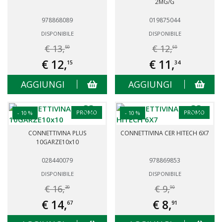
2MG/G
978868089
019875044
DISPONIBILE
DISPONIBILE
€ 13,
€ 12,
50
60
€ 12,
€ 11,
15
34
AGGIUNGI
AGGIUNGI
PROMO
PROMO
- 10 %
- 10 %
CONNETTIVINA PLUS
CONNETTIVINA CER HITECH 6X7
10GARZE10x10
028440079
978869853
DISPONIBILE
DISPONIBILE
€ 16,
€ 9,
30
90
€ 14,
€ 8,
67
91