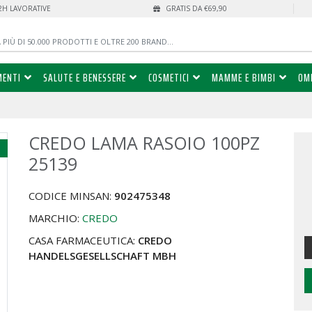
72H LAVORATIVE
GRATIS DA €69,90
MENTI
SALUTE E BENESSERE
COSMETICI
MAMME E BIMBI
OM
CREDO LAMA RASOIO 100PZ
%
25139
CODICE MINSAN:
902475348
MARCHIO:
CREDO
CASA FARMACEUTICA:
CREDO
HANDELSGESELLSCHAFT MBH