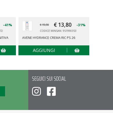
€ 13,
80
-41%
-31%
€ 19,90
72
CODICE MINSAN: 951990353
ITIVA
AVENE HYDRANCE CREMA RIC PS 26
CHRISSIE E
AGGIUNGI
AG
SEGUICI SUI SOCIAL