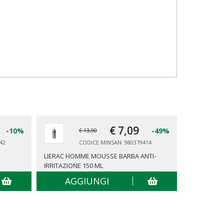
€ 7,
09
-10%
-49%
€ 13,90
42
CODICE MINSAN: 980379414
LIERAC HOMME MOUSSE BARBA ANTI-
PERIPLO S
IRRITAZIONE 150 ML
AGGIUNGI
AG