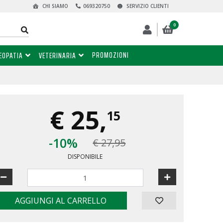
CHI SIAMO
069320750
SERVIZIO CLIENTI
0
PROMOZIONI
EOPATIA
VETERINARIA
€
25,
15
-10%
€ 27,95
DISPONIBILE
AGGIUNGI AL CARRELLO