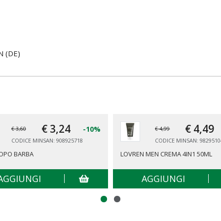
N (DE)
€ 3,
24
€ 4,
49
-10%
€ 3,60
€ 4,99
CODICE MINSAN: 908925718
CODICE MINSAN: 9829510
DOPO BARBA
LOVREN MEN CREMA 4IN1 50ML
AGGIUNGI
AGGIUNGI