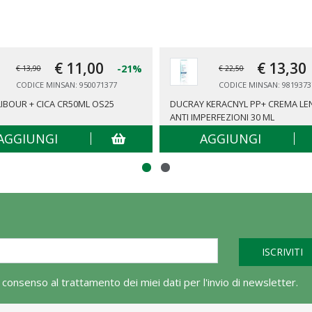
€ 11,
00
€ 13,
30
-21%
€ 13,90
€ 22,50
CODICE MINSAN: 950071377
CODICE MINSAN: 9819373
IBOUR + CICA CR50ML OS25
DUCRAY KERACNYL PP+ CREMA LEN
ANTI IMPERFEZIONI 30 ML
AGGIUNGI
AGGIUNGI
l consenso al trattamento dei miei dati per l'invio di newsletter.