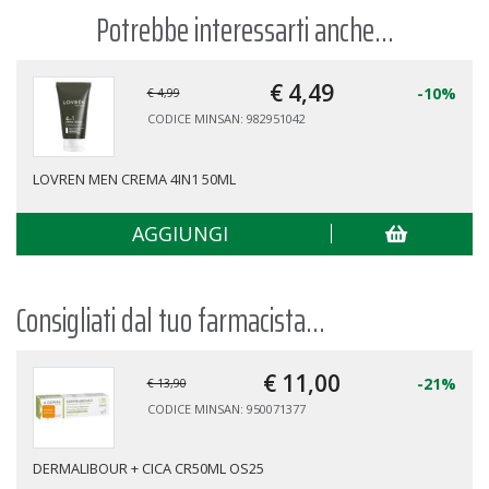
Potrebbe interessarti anche...
€ 4,
49
-10%
€ 4,99
CODICE MINSAN: 982951042
LOVREN MEN CREMA 4IN1 50ML
AGGIUNGI
Consigliati dal tuo farmacista...
€ 11,
00
-21%
€ 13,90
CODICE MINSAN: 950071377
DERMALIBOUR + CICA CR50ML OS25