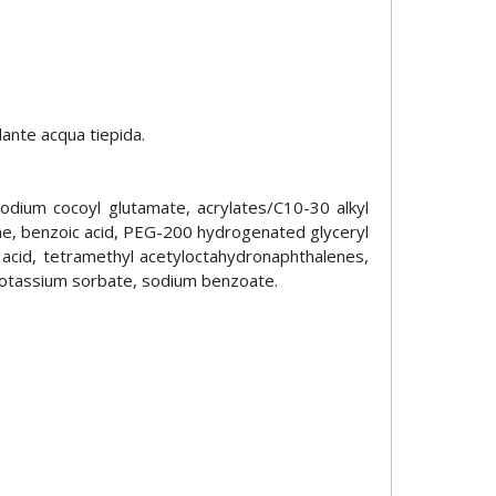
dante acqua tiepida.
odium cocoyl glutamate, acrylates/C10-30 alkyl
aine, benzoic acid, PEG-200 hydrogenated glyceryl
c acid, tetramethyl acetyloctahydronaphthalenes,
 potassium sorbate, sodium benzoate.