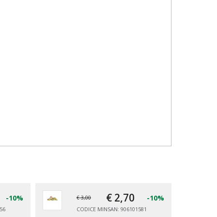
€ 2,
70
-10%
-10%
€ 3,00
56
CODICE MINSAN: 906101581