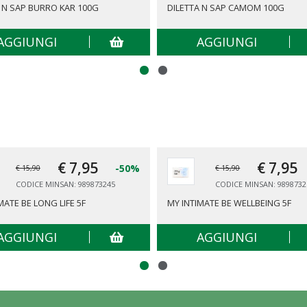
A N SAP BURRO KAR 100G
DILETTA N SAP CAMOM 100G
AGGIUNGI
AGGIUNGI
€ 7,
95
€ 7,
95
-50%
€ 15,90
€ 15,90
CODICE MINSAN: 989873245
CODICE MINSAN: 9898732
MATE BE LONG LIFE 5F
MY INTIMATE BE WELLBEING 5F
AGGIUNGI
AGGIUNGI