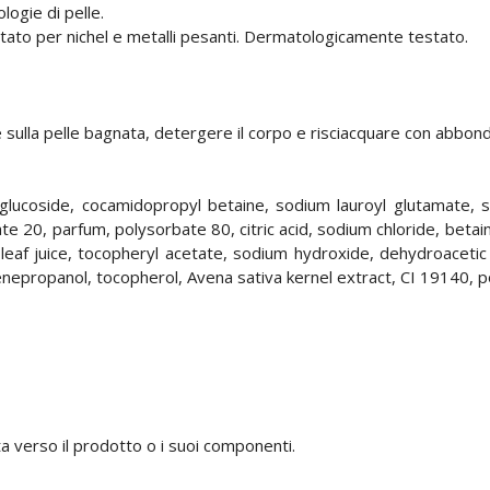
logie di pelle.
Testato per nichel e metalli pesanti. Dermatologicamente testato.
e sulla pelle bagnata, detergere il corpo e risciacquare con abbon
glucoside, cocamidopropyl betaine, sodium lauroyl glutamate, s
te 20, parfum, polysorbate 80, citric acid, sodium chloride, bet
 leaf juice, tocopheryl acetate, sodium hydroxide, dehydroaceti
enepropanol, tocopherol, Avena sativa kernel extract, CI 19140,
tata verso il prodotto o i suoi componenti.