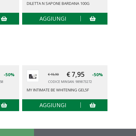
DILETTA N SAPONE BARDANA 100G
SAPONE VE
AGGIUNGI
AG
€ 7,
95
-50%
-50%
€ 15,90
58
CODICE MINSAN: 989873272
MY INTIMATE BE WHITENING GEL5F
VICHY DEO
ML
AGGIUNGI
AG