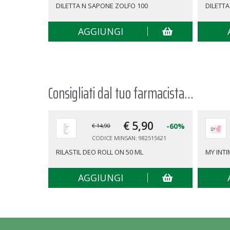
DILETTA N SAPONE ZOLFO 100
DILETT
AGGIUNGI
Consigliati dal tuo farmacista...
€ 5,
90
-60%
€ 14,90
CODICE MINSAN: 982515621
RILASTIL DEO ROLL ON 50 ML
MY INTI
AGGIUNGI