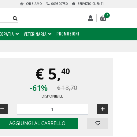
CHI SIAMO
069320750
SERVIZIO CLIENTI
0
PROMOZIONI
EOPATIA
VETERINARIA
€
5,
40
-61%
€ 13,70
DISPONIBILE
AGGIUNGI AL CARRELLO