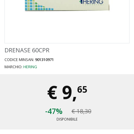
DRENASE 60CPR
CODICE MINSAN:
901310971
MARCHIO:
HERING
€
9,
65
-47%
€ 18,30
DISPONIBILE