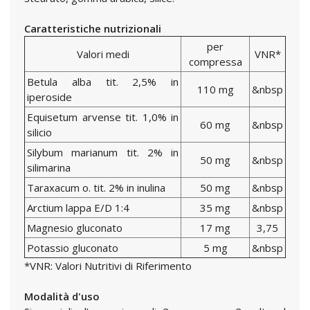
Caratteristiche nutrizionali
per
Valori medi
VNR*
compressa
Betula alba tit. 2,5% in
110 mg
&nbsp
iperoside
Equisetum arvense tit. 1,0% in
60 mg
&nbsp
silicio
Silybum marianum tit. 2% in
50 mg
&nbsp
silimarina
Taraxacum o. tit. 2% in inulina
50 mg
&nbsp
Arctium lappa E/D 1:4
35 mg
&nbsp
Magnesio gluconato
17 mg
3,75
Potassio gluconato
5 mg
&nbsp
*VNR: Valori Nutritivi di Riferimento
Modalità d'uso