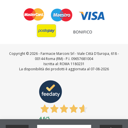
Copyright ©
2026 - Farmacie Marconi Srl - Viale Città D'Europa, 618 -
00144 Roma (RM) - P.I. 09657681004
Iscritta al: ROMA 1180231
La disponibilità dei prodotti è aggiornata al 07-08-2026
4,6
/5
Feedaty
4.7
/
5
-
23716
feedbacks