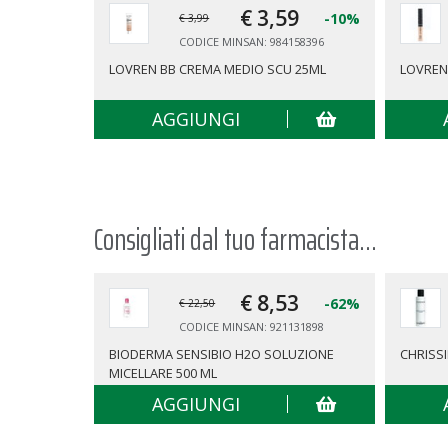
€ 3,
59
-10%
€ 3,99
CODICE MINSAN: 984158396
LOVREN BB CREMA MEDIO SCU 25ML
LOVREN
AGGIUNGI
Consigliati dal tuo farmacista...
€ 8,
53
-62%
€ 22,50
CODICE MINSAN: 921131898
BIODERMA SENSIBIO H2O SOLUZIONE
CHRISSI
MICELLARE 500 ML
AGGIUNGI