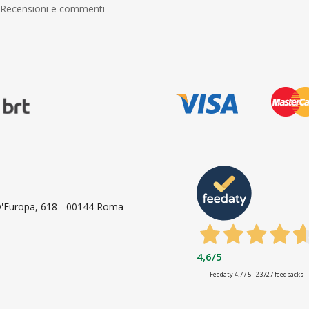
Recensioni e commenti
 D'Europa, 618 - 00144 Roma
4,6
/5
Feedaty
4.7
/
5
-
23727
feedbacks