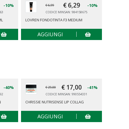
€ 6,
29
-10%
-10%
€ 6,99
63
CODICE MINSAN: 984158675
ML
LOVREN FONDOTINTA F3 MEDIUM
LOVREN PR
AGGIUNGI
AG
€ 17,
00
-40%
-41%
€ 29,00
92
CODICE MINSAN: 990554331
N
CHRISSIE NUTRISENSE LIP COLLAG
REPHASE L
AGGIUNGI
AG