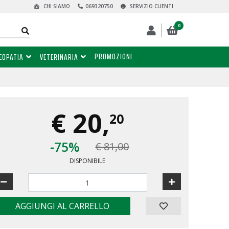
CHI SIAMO
069320750
SERVIZIO CLIENTI
0
PROMOZIONI
EOPATIA
VETERINARIA
€
20,
20
-75%
€ 81,00
DISPONIBILE
AGGIUNGI AL CARRELLO