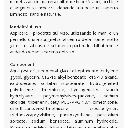
mimetizzano in maniera uniforme imperfezioni, occhiaie
e segni di stanchezza, donando alla pelle un aspetto
luminoso, sano e naturale.
Modalità d'uso
Applicare il prodotto sul viso, utilizzando le mani o un
pennello o una spugnetta, al centro della fronte, sotto
gli occhi, sul naso e sul mento partendo dall'interno e
andando verso l'esterno del viso.
Componenti
Aqua (water), neopentyl glycol diheptanoate, butylene
glycol, glycerin, C12-15 alkyl benzoate, c15-19 alkane,
isododecane, sorbitan isostearate, hydrogenated
polydecene, dimethicone, hydrogenated starch
hydrolysate, polymethylsilsesquioxane, sodium
chloride, tribehenin, cetyl PEG/PPG-10/1 dimethicone,
dimethicone/vinyldimethicone crosspolymer,
triethoxycaprylylsilane, phenoxyethanol, potassium
sorbate, sodium benzoate, aluminum hydroxide,
Prunus amygdalus dulcis oil [Prunus amygdalus dulcis