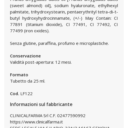
(sweet almond) oil], sodium hyaluronate, ethylhexyl
palmitate, trihydroxystearin, pentaerythrityl tetra-di-t-
butyl hydroxyhydrocinnamate, (+/-) May Contain: CI
77891 (titanium dioxide), CI 77491, CI 77492, CI
77499 (iron oxides).
Senza glutine, paraffina, profumo e microplastiche.
Conservazione
Validità post-apertura: 12 mesi.
Formato
Tubetto da 25 ml.
Cod.
LF122
Informazioni sul fabbricante
CLINICALFARMA Srl C.F. 02477590992
https://www.clinicalfarma.it