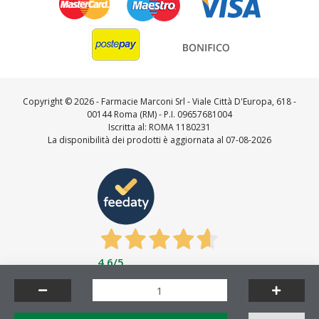
Copyright ©
2026 - Farmacie Marconi Srl - Viale Città D'Europa, 618 -
00144 Roma (RM) - P.I. 09657681004
Iscritta al: ROMA 1180231
La disponibilità dei prodotti è aggiornata al 07-08-2026
4,6
/5
Feedaty
4.7
/
5
-
23716
feedbacks