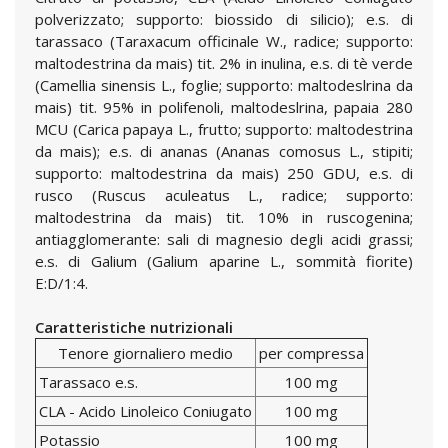
polverizzato; supporto: biossido di silicio); e.s. di
tarassaco (Taraxacum officinale W., radice; supporto:
maltodestrina da mais) tit. 2% in inulina, e.s. di tè verde
(Camellia sinensis L., foglie; supporto: maltodeslrina da
mais) tit. 95% in polifenoli, maltodeslrina, papaia 280
MCU (Carica papaya L., frutto; supporto: maltodestrina
da mais); e.s. di ananas (Ananas comosus L., stipiti;
supporto: maltodestrina da mais) 250 GDU, e.s. di
rusco (Ruscus aculeatus L., radice; supporto:
maltodestrina da mais) tit. 10% in ruscogenina;
antiagglomerante: sali di magnesio degli acidi grassi;
e.s. di Galium (Galium aparine L., sommità fiorite)
E:D/1:4.
Caratteristiche nutrizionali
Tenore giornaliero medio
per compressa
Tarassaco e.s.
100 mg
CLA - Acido Linoleico Coniugato
100 mg
Potassio
100 mg