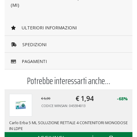
(MI)
ULTERIORI INFORMAZIONI
SPEDIZIONI
PAGAMENTI
Potrebbe interessarti anche...
€ 1,
94
-68%
€ 5,99
€ 
CODICE MINSAN: 045594013
C
ML SOLUZIONE RETTALE 4 CONTENITORI MONODOSE
CLISMALAX 1CLISM