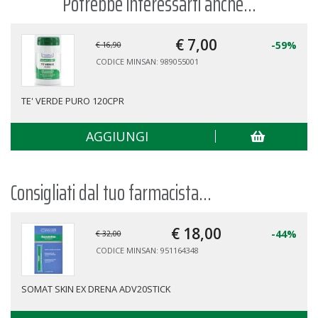
Potrebbe interessarti anche...
€ 7,
00
-59%
€ 16,90
CODICE MINSAN: 989055001
TE' VERDE PURO 120CPR
AGGIUNGI
Consigliati dal tuo farmacista...
€ 18,
00
-44%
€ 32,00
CODICE MINSAN: 951164348
SOMAT SKIN EX DRENA ADV20STICK