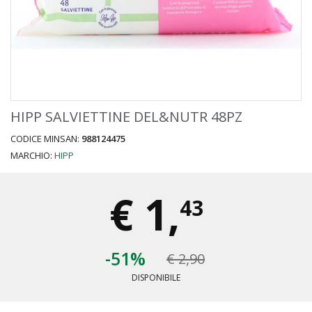
HIPP SALVIETTINE DEL&NUTR 48PZ
CODICE MINSAN:
988124475
MARCHIO:
HIPP
€
1,
43
-51%
€ 2,90
DISPONIBILE