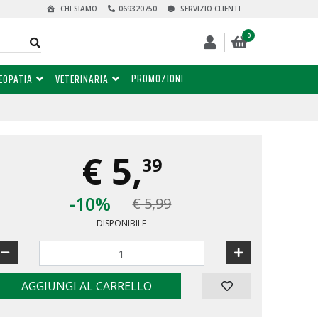
CHI SIAMO
069320750
SERVIZIO CLIENTI
0
PROMOZIONI
EOPATIA
VETERINARIA
€
5,
39
-10%
€ 5,99
DISPONIBILE
AGGIUNGI AL CARRELLO