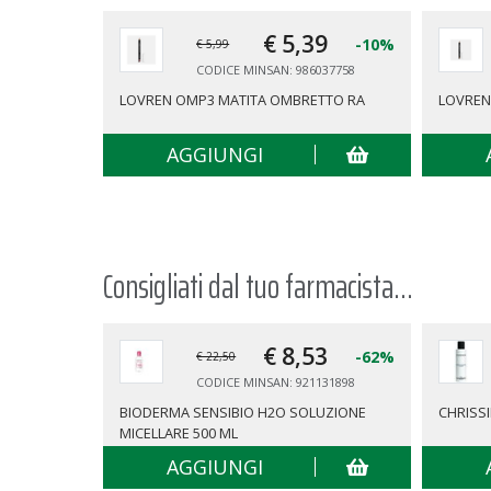
€ 5,
39
-10%
€ 5,99
CODICE MINSAN: 986037758
LOVREN OMP3 MATITA OMBRETTO RA
LOVREN
AGGIUNGI
Consigliati dal tuo farmacista...
€ 8,
53
-62%
€ 22,50
CODICE MINSAN: 921131898
BIODERMA SENSIBIO H2O SOLUZIONE
CHRISSI
MICELLARE 500 ML
AGGIUNGI