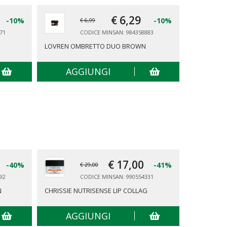
€ 6,
29
-10%
-10%
€ 6,99
71
CODICE MINSAN: 984358883
LOVREN OMBRETTO DUO BROWN
LOVREN OM
AGGIUNGI
AG
€ 17,
00
-40%
-41%
€ 29,00
92
CODICE MINSAN: 990554331
N
CHRISSIE NUTRISENSE LIP COLLAG
REPHASE L
AGGIUNGI
AG