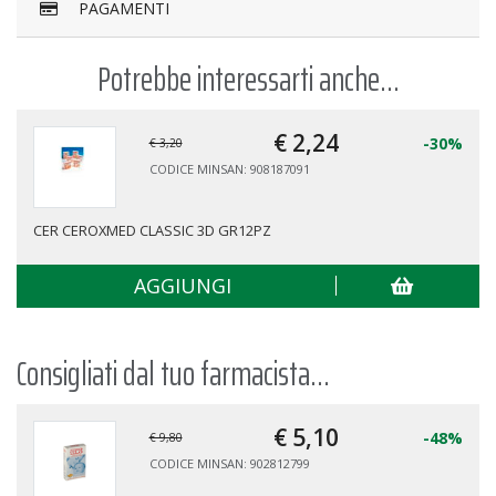
PAGAMENTI
Potrebbe interessarti anche...
€ 2,
24
-30%
€ 3,20
CODICE MINSAN: 908187091
CER CEROXMED CLASSIC 3D GR12PZ
AGGIUNGI
Consigliati dal tuo farmacista...
€ 5,
10
-48%
€ 9,80
CODICE MINSAN: 902812799