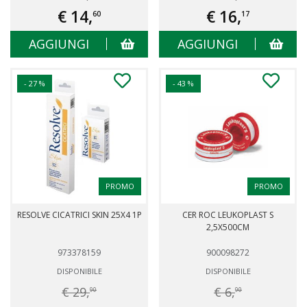
€ 14,
€ 16,
60
17
AGGIUNGI
AGGIUNGI
- 27 %
- 43 %
PROMO
PROMO
RESOLVE CICATRICI SKIN 25X4 1P
CER ROC LEUKOPLAST S
2,5X500CM
973378159
900098272
DISPONIBILE
DISPONIBILE
€ 29,
€ 6,
90
90