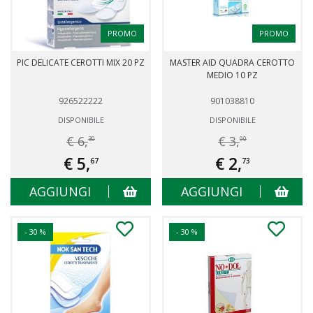
PROMO
PROMO
PIC DELICATE CEROTTI MIX 20 PZ
MASTER AID QUADRA CEROTTO
MEDIO 10 PZ
926522222
901038810
DISPONIBILE
DISPONIBILE
€ 6,
€ 3,
30
90
€ 5,
€ 2,
67
73
AGGIUNGI
AGGIUNGI
- 30 %
- 30 %