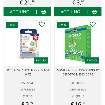
€ 21,
€ 3,
90
90
AGGIUNGI
AGGIUNGI
- 10 %
- 30 %
PROMO
PROMO
PIC CLASSIC CEROTTI 25 X 72 MM
MASTER AID ORTOPAD SIMPATY
10 PZ
CEROTTO MEDIO 50 PZ
926522145
903986279
DISPONIBILE
DISPONIBILE
€ 3,
€ 23,
60
10
€ 3,
€ 16,
24
17