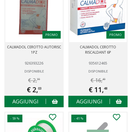
PROMO
PROMO
CALMADOL CEROTTO AUTORISC
CALMADOL CEROTTO
1PZ
RISCALDANT 6P
926393226
935612465
DISPONIBILE
DISPONIBILE
€ 2,
€ 16,
90
40
€ 2,
€ 11,
03
48
AGGIUNGI
AGGIUNGI
- 59 %
- 41 %