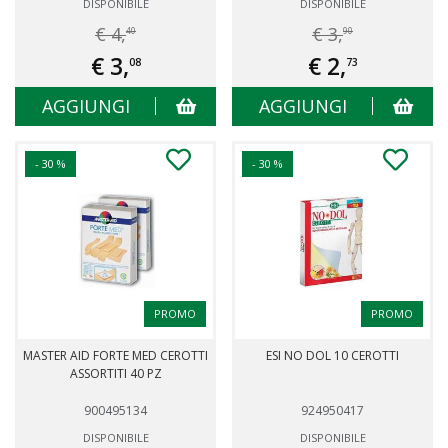
DISPONIBILE
DISPONIBILE
€ 4,
€ 3,
40
90
€ 3,
€ 2,
08
73
AGGIUNGI
AGGIUNGI
- 30 %
- 30 %
PROMO
PROMO
MASTER AID FORTE MED CEROTTI
ESI NO DOL 10 CEROTTI
ASSORTITI 40 PZ
900495134
924950417
DISPONIBILE
DISPONIBILE