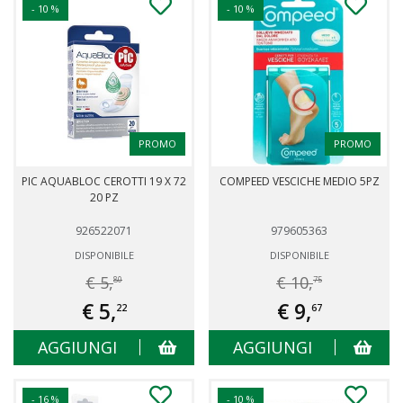
- 10 %
- 10 %
PROMO
PROMO
PIC AQUABLOC CEROTTI 19 X 72
COMPEED VESCICHE MEDIO 5PZ
20 PZ
926522071
979605363
DISPONIBILE
DISPONIBILE
€ 5,
€ 10,
80
75
€ 5,
€ 9,
22
67
AGGIUNGI
AGGIUNGI
- 16 %
- 10 %