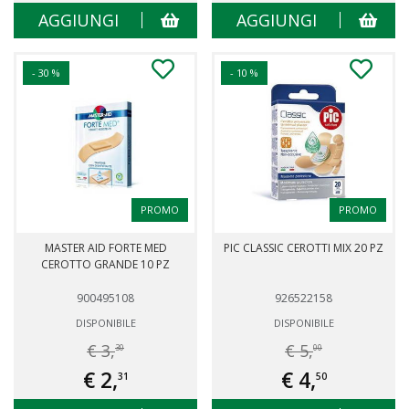
AGGIUNGI
AGGIUNGI
- 30 %
- 10 %
PROMO
PROMO
MASTER AID FORTE MED
PIC CLASSIC CEROTTI MIX 20 PZ
CEROTTO GRANDE 10 PZ
900495108
926522158
DISPONIBILE
DISPONIBILE
€ 3,
€ 5,
30
00
€ 2,
€ 4,
31
50