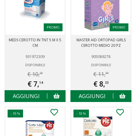
PROMO
PROMO
MEDS CEROTTO IN TNT 5 M X 5
MASTER AID ORTOPAD GIRLS
CM
CEROTTO MEDIO 20 PZ
931972309
905089278
DISPONIBILE
DISPONIBILE
€ 10,
€ 11,
20
90
€ 7,
€ 8,
14
33
AGGIUNGI
AGGIUNGI
- 10 %
- 10 %