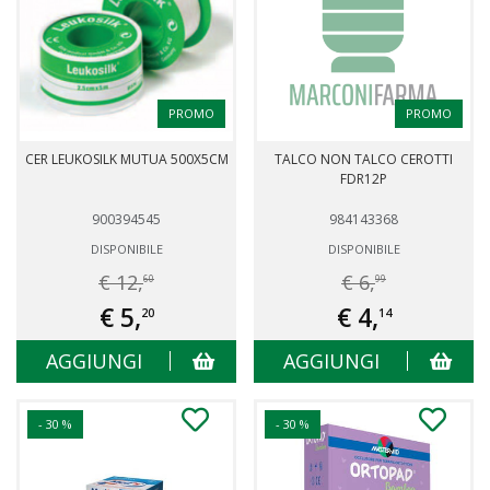
PROMO
PROMO
CER LEUKOSILK MUTUA 500X5CM
TALCO NON TALCO CEROTTI
FDR12P
900394545
984143368
DISPONIBILE
DISPONIBILE
€ 12,
€ 6,
60
99
€ 5,
€ 4,
20
14
AGGIUNGI
AGGIUNGI
- 30 %
- 30 %