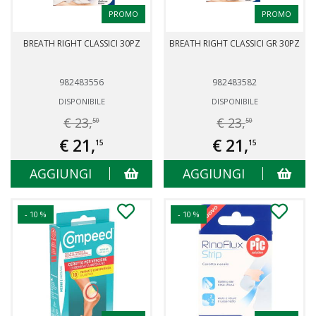
PROMO
PROMO
BREATH RIGHT CLASSICI 30PZ
BREATH RIGHT CLASSICI GR 30PZ
982483556
982483582
DISPONIBILE
DISPONIBILE
€ 23,
€ 23,
50
50
€ 21,
€ 21,
15
15
AGGIUNGI
AGGIUNGI
- 10 %
- 10 %