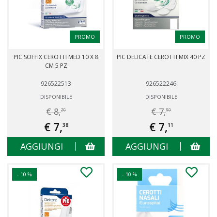
PROMO
PROMO
PIC SOFFIX CEROTTI MED 10 X 8
PIC DELICATE CEROTTI MIX 40 PZ
CM 5 PZ
926522513
926522246
DISPONIBILE
DISPONIBILE
€ 8,
€ 7,
20
90
€ 7,
€ 7,
38
11
AGGIUNGI
AGGIUNGI
- 10 %
- 10 %