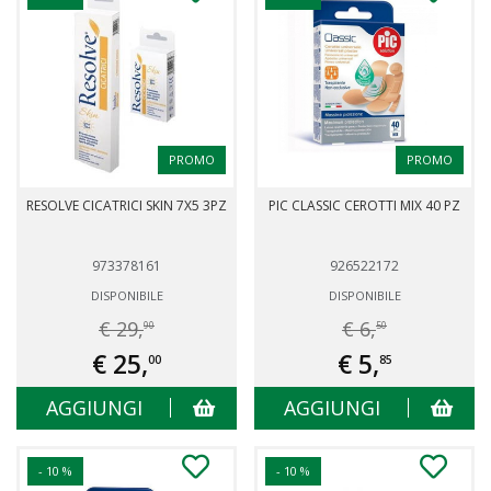
PROMO
PROMO
RESOLVE CICATRICI SKIN 7X5 3PZ
PIC CLASSIC CEROTTI MIX 40 PZ
973378161
926522172
DISPONIBILE
DISPONIBILE
€ 29,
€ 6,
90
50
€ 25,
€ 5,
00
85
AGGIUNGI
AGGIUNGI
- 10 %
- 10 %