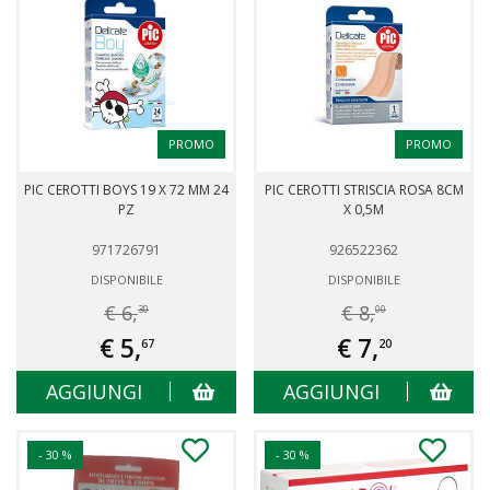
PROMO
PROMO
PIC CEROTTI BOYS 19 X 72 MM 24
PIC CEROTTI STRISCIA ROSA 8CM
PZ
X 0,5M
971726791
926522362
DISPONIBILE
DISPONIBILE
€ 6,
€ 8,
30
00
€ 5,
€ 7,
67
20
AGGIUNGI
AGGIUNGI
- 30 %
- 30 %