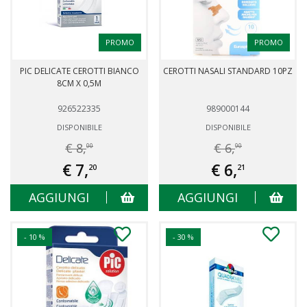
PROMO
PROMO
PIC DELICATE CEROTTI BIANCO
CEROTTI NASALI STANDARD 10PZ
8CM X 0,5M
926522335
989000144
DISPONIBILE
DISPONIBILE
€ 8,
€ 6,
00
90
€ 7,
€ 6,
20
21
AGGIUNGI
AGGIUNGI
- 10 %
- 30 %