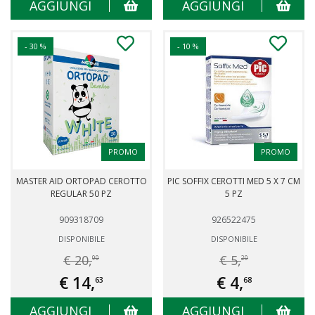
AGGIUNGI
AGGIUNGI
- 30 %
- 10 %
PROMO
PROMO
MASTER AID ORTOPAD CEROTTO
PIC SOFFIX CEROTTI MED 5 X 7 CM
REGULAR 50 PZ
5 PZ
909318709
926522475
DISPONIBILE
DISPONIBILE
€ 20,
€ 5,
90
20
€ 14,
€ 4,
63
68
AGGIUNGI
AGGIUNGI