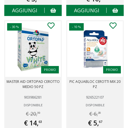
AGGIUNGI
AGGIUNGI
- 30 %
- 10 %
PROMO
PROMO
MASTER AID ORTOPAD CEROTTO
PIC AQUABLOC CEROTTI MIX 20
MEDIO 50 PZ
PZ
903986281
926522107
DISPONIBILE
DISPONIBILE
€ 20,
€ 6,
90
30
€ 14,
€ 5,
63
67