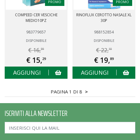
PROMO
PROMO
COMPEED CER VESCICHE
RINOFLUX CEROTTO NASALE XL
MEDIO10PZ
30P
983779657
988152854
DISPONIBILE
DISPONIBILE
€ 16,
€ 22,
99
10
€ 15,
€ 19,
29
89
AGGIUNGI
AGGIUNGI
PAGINA 1 DI 8
>
ISCRIVITI ALLA NEWSLETTER