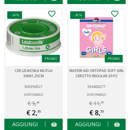
- 56 %
- 30 %
PROMO
PROMO
CER LEUKOSILK MUTUA
MASTER AID ORTOPAD SOFT GIRL
500X1,25CM
CEROTTO REGULAR 20 PZ
900394521
934406277
DISPONIBILE
DISPONIBILE
€ 5,
€ 11,
30
90
€ 2,
€ 8,
35
33
AGGIUNGI
AGGIUNGI