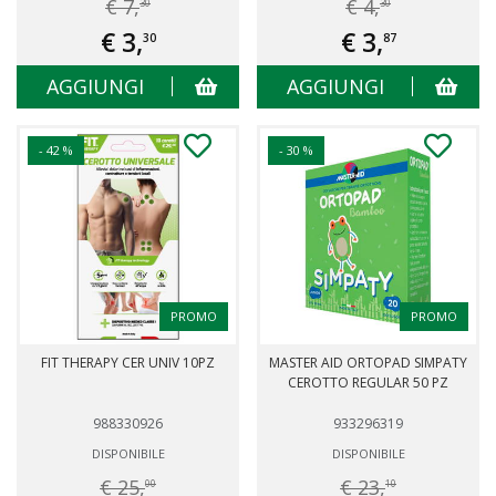
€ 7,
€ 4,
30
30
€ 3,
€ 3,
30
87
AGGIUNGI
AGGIUNGI
- 42 %
- 30 %
PROMO
PROMO
FIT THERAPY CER UNIV 10PZ
MASTER AID ORTOPAD SIMPATY
CEROTTO REGULAR 50 PZ
988330926
933296319
DISPONIBILE
DISPONIBILE
€ 25,
€ 23,
00
10