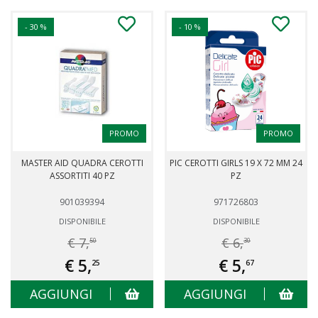
- 30 %
- 10 %
PROMO
PROMO
MASTER AID QUADRA CEROTTI
PIC CEROTTI GIRLS 19 X 72 MM 24
ASSORTITI 40 PZ
PZ
901039394
971726803
DISPONIBILE
DISPONIBILE
€ 7,
€ 6,
50
30
€ 5,
€ 5,
25
67
AGGIUNGI
AGGIUNGI