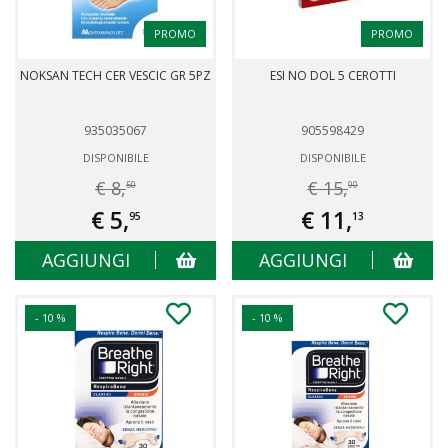
PROMO
PROMO
NOKSAN TECH CER VESCIC GR 5PZ
ESI NO DOL 5 CEROTTI
935035067
905598429
DISPONIBILE
DISPONIBILE
€ 8,
€ 15,
50
90
€ 5,
€ 11,
95
13
AGGIUNGI
AGGIUNGI
- 10 %
- 10 %