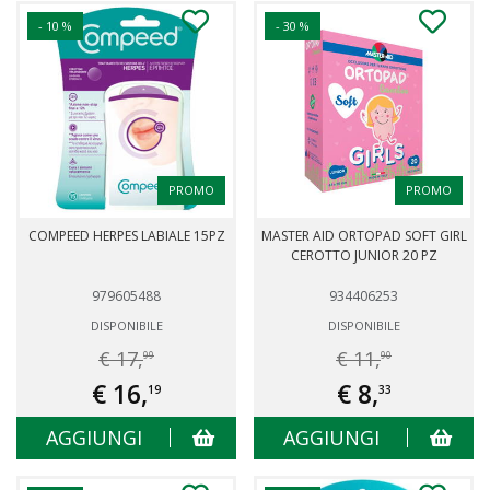
- 10 %
- 30 %
PROMO
PROMO
COMPEED HERPES LABIALE 15PZ
MASTER AID ORTOPAD SOFT GIRL
CEROTTO JUNIOR 20 PZ
979605488
934406253
DISPONIBILE
DISPONIBILE
€ 17,
€ 11,
99
90
€ 16,
€ 8,
19
33
AGGIUNGI
AGGIUNGI