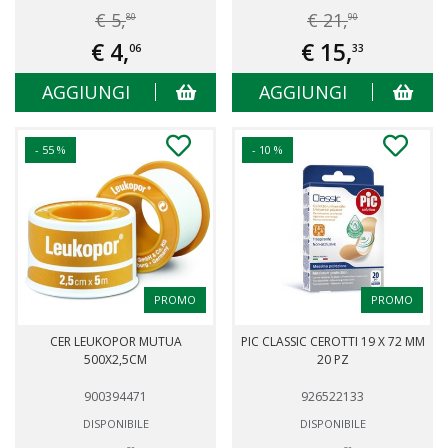
€ 5,
€ 21,
80
90
€ 4,
€ 15,
06
33
AGGIUNGI
AGGIUNGI
- 55 %
- 10 %
PROMO
PROMO
CER LEUKOPOR MUTUA
PIC CLASSIC CEROTTI 19 X 72 MM
500X2,5CM
20 PZ
900394471
926522133
DISPONIBILE
DISPONIBILE