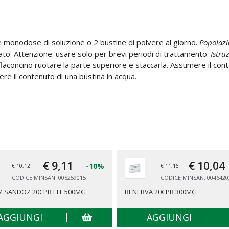
ne monodose di soluzione o 2 bustine di polvere al giorno.
Popolazi
to. Attenzione: usare solo per brevi periodi di trattamento.
Istruz
flaconcino ruotare la parte superiore e staccarla. Assumere il conten
ere il contenuto di una bustina in acqua.
€ 9,
11
€ 10,
04
-10%
€ 10,12
€ 11,16
CODICE MINSAN: 005259015
CODICE MINSAN: 0046420
M SANDOZ 20CPR EFF 500MG
BENERVA 20CPR 300MG
AGGIUNGI
AGGIUNGI