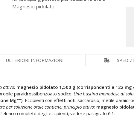
Magnesio pidolato
ULTERIORI INFORMAZIONI
SPEDIZ
o attivo:
magnesio pidolato 1,500 g (corrispondenti a 122 mg 
propile paraidrossibenzoato sodico.
Una bustina monodose di soluz
++
 ione Mg
).
Eccipienti con effetti noti: saccarosio, metile paraidr
re per soluzione orale contiene:
principio attivo:
magnesio pidolat
r l’elenco completo degli eccipienti, vedere paragrafo 6.1.