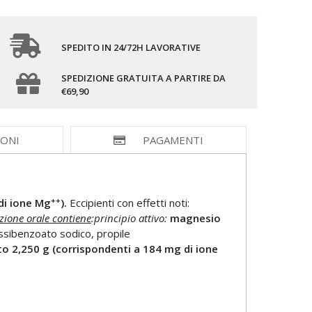
SPEDITO IN 24/72H LAVORATIVE
SPEDIZIONE GRATUITA A PARTIRE DA
€69,90
IONI
PAGAMENTI
++
di ione Mg
).
Eccipienti con effetti noti:
ione orale contiene
:
principio attivo:
magnesio
ossibenzoato sodico, propile
o 2,250 g (corrispondenti a 184 mg di ione