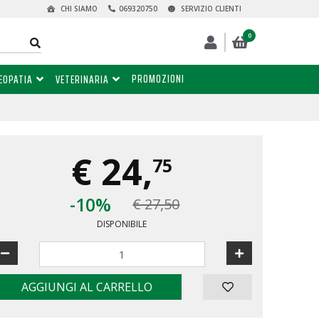
CHI SIAMO
069320750
SERVIZIO CLIENTI
0
PROMOZIONI
EOPATIA
VETERINARIA
€
24,
75
-10%
€ 27,50
DISPONIBILE
AGGIUNGI AL CARRELLO