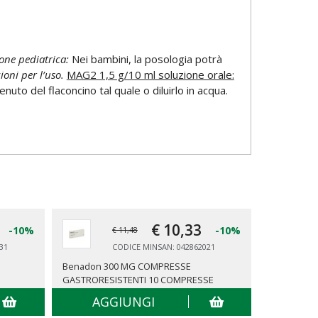
one pediatrica:
Nei bambini, la posologia potrà
ioni per l’uso.
MAG2 1,5 g/10 ml soluzione orale:
uto del flaconcino tal quale o diluirlo in acqua.
€ 10,
33
-10%
-10%
€ 11,48
31
CODICE MINSAN: 042862021
Benadon 300 MG COMPRESSE
Benadon 3
GASTRORESISTENTI 10 COMPRESSE
GASTRORES
AGGIUNGI
AG