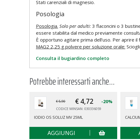
Stati carenziali di magnesio.
Posologia
Posologia.
Solo per adulti:
3 flaconcini o 3 busti
essere stabilita dal medico previamente consulta
È opportuno agitare prima dell’uso. Per aprire il 
MAG2 2,25 g polvere per soluzione orale:
Sciogli
Consulta il bugiardino completo
Potrebbe interessarti anche...
€ 4,
72
-20%
€ 5,90
CODICE MINSAN: 030336059
IODIO OS SOLUZ MV 25ML
CALCIU
AGGIUNGI