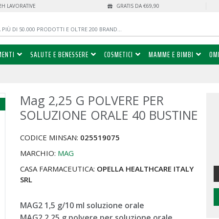
72H LAVORATIVE
GRATIS DA €69,90
MENTI
SALUTE E BENESSERE
COSMETICI
MAMME E BIMBI
OM
Mag 2,25 G POLVERE PER
%
SOLUZIONE ORALE 40 BUSTINE
CODICE MINSAN:
025519075
MARCHIO:
MAG
CASA FARMACEUTICA:
OPELLA HEALTHCARE ITALY
SRL
MAG2 1,5 g/10 ml soluzione orale
MAG2 2,25 g polvere per soluzione orale