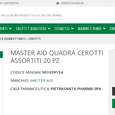
72H LAVORATIVE
GRATIS DA €69,90
MENTI
SALUTE E BENESSERE
COSMETICI
MAMME E BIMBI
OM
 E DISINFETTANTI
»
CEROTTI
MASTER AID QUADRA CEROTTI
%
ASSORTITI 20 PZ
CODICE MINSAN:
901039154
MARCHIO:
MASTER AID
CASA FARMACEUTICA:
PIETRASANTA PHARMA SPA