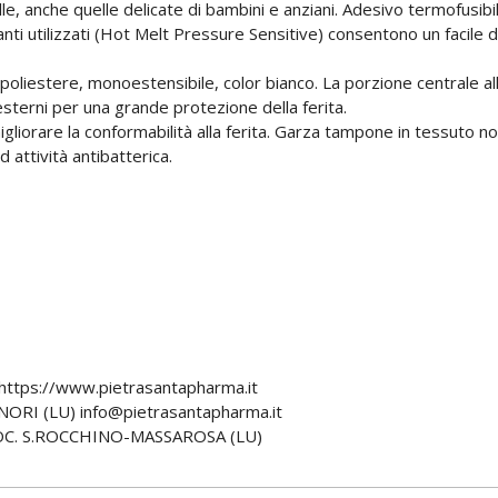
 pelle, anche quelle delicate di bambini e anziani. Adesivo termofus
lanti utilizzati (Hot Melt Pressure Sensitive) consentono un facile 
poliestere, monoestensibile, color bianco. La porzione centrale al
esterni per una grande protezione della ferita.
gliorare la conformabilità alla ferita. Garza tampone in tessuto n
 attività antibatterica.
tps://www.pietrasantapharma.it
RI (LU) info@pietrasantapharma.it
OC. S.ROCCHINO-MASSAROSA (LU)