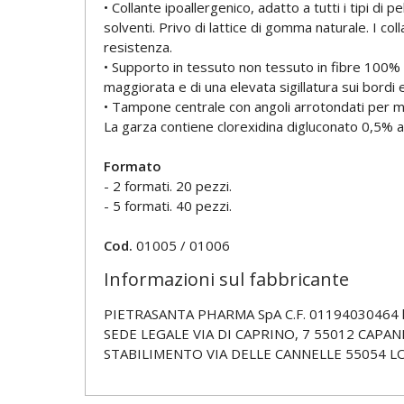
• Collante ipoallergenico, adatto a tutti i tipi di
solventi. Privo di lattice di gomma naturale. I col
resistenza.
• Supporto in tessuto non tessuto in fibre 100% 
maggiorata e di una elevata sigillatura sui bordi 
• Tampone centrale con angoli arrotondati per mi
La garza contiene clorexidina digluconato 0,5% ad
Formato
- 2 formati. 20 pezzi.
- 5 formati. 40 pezzi.
Cod.
01005 / 01006
Informazioni sul fabbricante
PIETRASANTA PHARMA SpA C.F. 01194030464 ht
SEDE LEGALE VIA DI CAPRINO, 7 55012 CAPANNO
STABILIMENTO VIA DELLE CANNELLE 55054 L