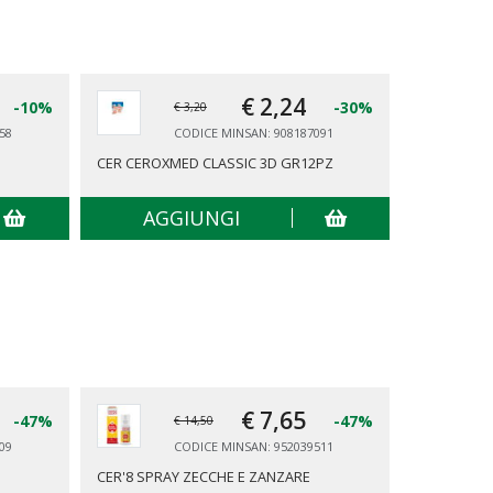
€ 2,
24
-10%
-30%
€ 3,20
58
CODICE MINSAN: 908187091
CER CEROXMED CLASSIC 3D GR12PZ
MASTER AI
GRANDE 10
AGGIUNGI
AG
€ 7,
65
-47%
-47%
€ 14,50
09
CODICE MINSAN: 952039511
CER'8 SPRAY ZECCHE E ZANZARE
TENA PANT