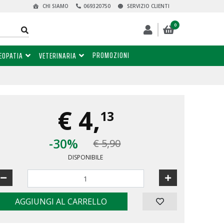
CHI SIAMO
069320750
SERVIZIO CLIENTI
0
PROMOZIONI
EOPATIA
VETERINARIA
€
4,
13
-30%
€ 5,90
DISPONIBILE
AGGIUNGI AL CARRELLO