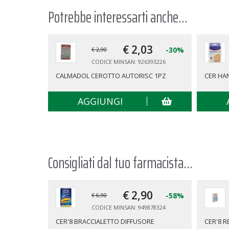
Potrebbe interessarti anche...
€ 2,
03
-30%
€ 2,90
CODICE MINSAN: 926393226
CALMADOL CEROTTO AUTORISC 1PZ
CER HA
AGGIUNGI
Consigliati dal tuo farmacista...
€ 2,
90
-58%
€ 6,90
CODICE MINSAN: 949878324
CER'8 BRACCIALETTO DIFFUSORE
CER'8 