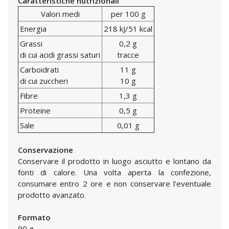
Caratteristiche nutrizionali
Valori medi
per 100 g
Energia
218 kJ/51 kcal
Grassi
0,2 g
di cui acidi grassi saturi
tracce
Carboidrati
11 g
di cui zuccheri
10 g
Fibre
1,3 g
Proteine
0,5 g
Sale
0,01 g
Conservazione
Conservare il prodotto in luogo asciutto e lontano da
fonti di calore. Una volta aperta la confezione,
consumare entro 2 ore e non conservare l'eventuale
prodotto avanzato.
Formato
90 g.