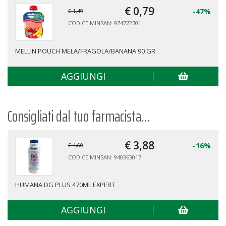
€ 0,
79
-47%
€ 1,49
CODICE MINSAN: 974772701
MELLIN POUCH MELA/FRAGOLA/BANANA 90 GR
AGGIUNGI
Consigliati dal tuo farmacista...
€ 3,
88
-16%
€ 4,60
CODICE MINSAN: 940363017
HUMANA DG PLUS 470ML EXPERT
AGGIUNGI