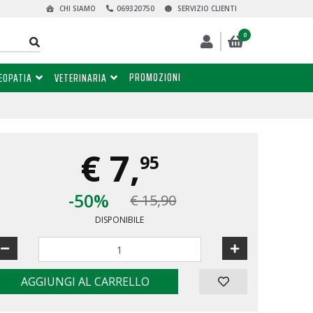
CHI SIAMO
069320750
SERVIZIO CLIENTI
0
PROMOZIONI
EOPATIA
VETERINARIA
€
7,
95
-50%
€ 15,90
DISPONIBILE
AGGIUNGI AL CARRELLO