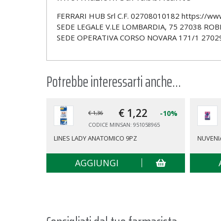
FERRARI HUB Srl C.F. 02708010182 https://www.
SEDE LEGALE V.LE LOMBARDIA, 75 27038 ROBBIO
SEDE OPERATIVA CORSO NOVARA 171/1 27029
Potrebbe interessarti anche...
€ 1,
22
-10%
€ 1,36
CODICE MINSAN: 951058965
LINES LADY ANATOMICO 9PZ
NUVENIA
AGGIUNGI