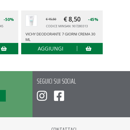
€ 8,
50
-50%
-45%
€ 15,50
45
CODICE MINSAN: 907280313
VICHY DEODORANTE 7 GIORNI CREMA 30
VICHY DEO
ML
AGGIUNGI
AG
SEGUICI SUI SOCIAL