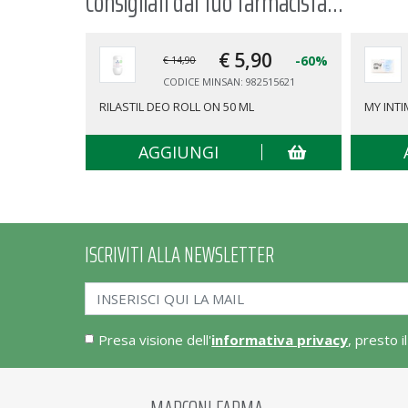
Consigliati dal tuo farmacista...
€ 5,
90
-60%
€ 14,90
CODICE MINSAN: 982515621
RILASTIL DEO ROLL ON 50 ML
MY INTI
AGGIUNGI
ISCRIVITI ALLA NEWSLETTER
Presa visione dell'
informativa privacy
, presto i