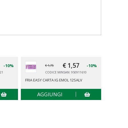
€ 1,
57
-10%
-10%
€ 1,75
21
CODICE MINSAN: 950911610
FRIA EASY CARTA IG EMOL 12SALV
NUVENIA SO
AGGIUNGI
AG