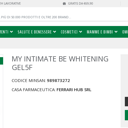
72H LAVORATIVE
GRATIS DA €69,90
MENTI
SALUTE E BENESSERE
COSMETICI
MAMME E BIMBI
OM
MY INTIMATE BE WHITENING
%
GEL5F
CODICE MINSAN:
989873272
CASA FARMACEUTICA:
FERRARI HUB SRL