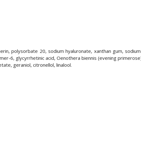
ycerin, polysorbate 20, sodium hyaluronate, xanthan gum, sodi
lymer-6, glycyrrhetinic acid, Oenothera biennis (evening primerose
e, geraniol, citronellol, linalool.