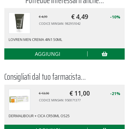
Potrebbe interessarti anche...
€ 4,
49
-10%
€ 4,99
CODICE MINSAN: 982951042
LOVREN MEN CREMA 4IN1 50ML
AGGIUNGI
Consigliati dal tuo farmacista...
€ 11,
00
-21%
€ 13,90
CODICE MINSAN: 950071377
DERMALIBOUR + CICA CR50ML OS25