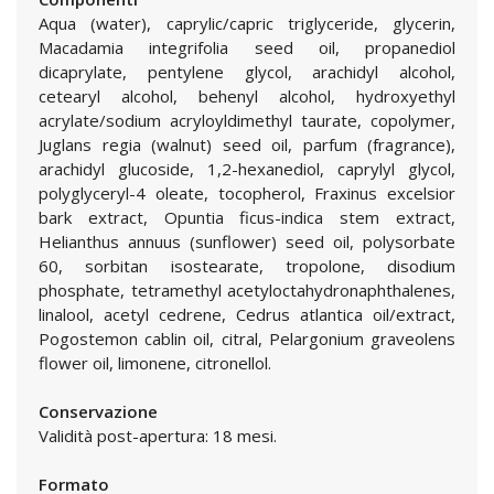
Aqua (water), caprylic/capric triglyceride, glycerin,
Macadamia integrifolia seed oil, propanediol
dicaprylate, pentylene glycol, arachidyl alcohol,
cetearyl alcohol, behenyl alcohol, hydroxyethyl
acrylate/sodium acryloyldimethyl taurate, copolymer,
Juglans regia (walnut) seed oil, parfum (fragrance),
arachidyl glucoside, 1,2-hexanediol, caprylyl glycol,
polyglyceryl-4 oleate, tocopherol, Fraxinus excelsior
bark extract, Opuntia ficus-indica stem extract,
Helianthus annuus (sunflower) seed oil, polysorbate
60, sorbitan isostearate, tropolone, disodium
phosphate, tetramethyl acetyloctahydronaphthalenes,
linalool, acetyl cedrene, Cedrus atlantica oil/extract,
Pogostemon cablin oil, citral, Pelargonium graveolens
flower oil, limonene, citronellol.
Conservazione
Validità post-apertura: 18 mesi.
Formato