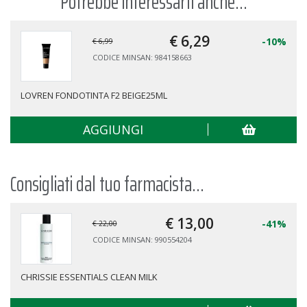
Potrebbe interessarti anche...
€ 6,
29
-10%
€ 6,99
CODICE MINSAN: 984158663
LOVREN FONDOTINTA F2 BEIGE25ML
AGGIUNGI
Consigliati dal tuo farmacista...
€ 13,
00
-41%
€ 22,00
CODICE MINSAN: 990554204
CHRISSIE ESSENTIALS CLEAN MILK