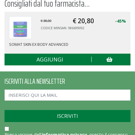
Consigliati dal tuo farmacista...
€ 20,
80
-45%
€ 38,00
CODICE MINSAN: 986699092
SOMAT SKIN EX BODY ADVANCED
AGGIUNGI
ISCRIVITI ALLA NEWSLETTER
Presa visione dell'
informativa privacy
, presto il consenso