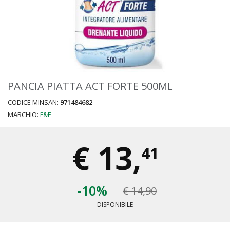
PANCIA PIATTA ACT FORTE 500ML
CODICE MINSAN:
971484682
MARCHIO:
F&F
€
13,
41
-10%
€ 14,90
DISPONIBILE