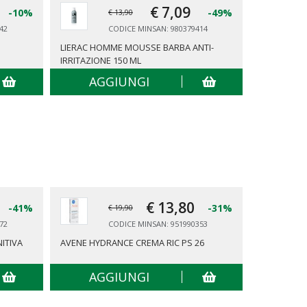
€ 7,
09
-10%
-49%
€ 13,90
42
CODICE MINSAN: 980379414
LIERAC HOMME MOUSSE BARBA ANTI-
PERIPLO S
IRRITAZIONE 150 ML
AGGIUNGI
AG
€ 13,
80
-41%
-31%
€ 19,90
72
CODICE MINSAN: 951990353
ITIVA
AVENE HYDRANCE CREMA RIC PS 26
CHRISSIE E
AGGIUNGI
AG