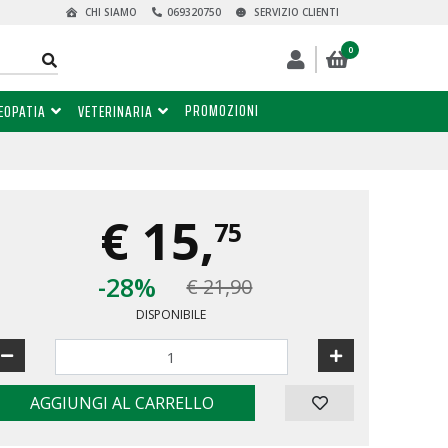
CHI SIAMO
069320750
SERVIZIO CLIENTI
0
PROMOZIONI
EOPATIA
VETERINARIA
€
15,
75
-28%
€ 21,90
DISPONIBILE
AGGIUNGI AL CARRELLO