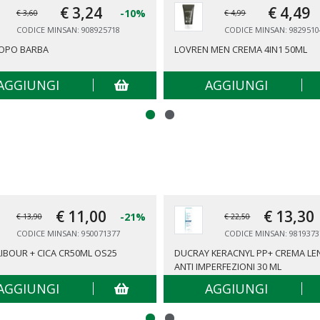
€ 3,
24
€ 4,
49
-10%
€ 3,60
€ 4,99
CODICE MINSAN: 908925718
CODICE MINSAN: 9829510
DOPO BARBA
LOVREN MEN CREMA 4IN1 50ML
AGGIUNGI
AGGIUNGI
€ 11,
00
€ 13,
30
-21%
€ 13,90
€ 22,50
CODICE MINSAN: 950071377
CODICE MINSAN: 9819373
IBOUR + CICA CR50ML OS25
DUCRAY KERACNYL PP+ CREMA LEN
ANTI IMPERFEZIONI 30 ML
AGGIUNGI
AGGIUNGI