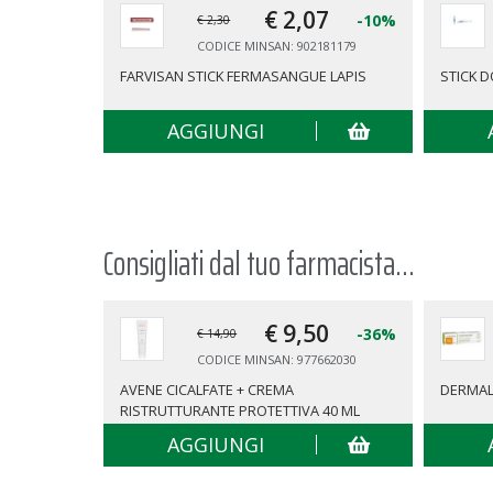
€ 2,
07
-10%
€ 2,30
CODICE MINSAN: 902181179
FARVISAN STICK FERMASANGUE LAPIS
STICK 
AGGIUNGI
Consigliati dal tuo farmacista...
€ 9,
50
-36%
€ 14,90
CODICE MINSAN: 977662030
AVENE CICALFATE + CREMA
DERMAL
RISTRUTTURANTE PROTETTIVA 40 ML
AGGIUNGI