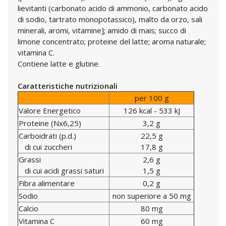
lievitanti (carbonato acido di ammonio, carbonato acido
di sodio, tartrato monopotassico), malto da orzo, sali
minerali, aromi, vitamine]; amido di mais; succo di
limone concentrato; proteine del latte; aroma naturale;
vitamina C.
Contiene latte e glutine.
Caratteristiche nutrizionali
per 100 g
Valore Energetico
126 kcal - 533 kJ
Proteine (Nx6,25)
3,2 g
Carboidrati (p.d.)
22,5 g
di cui zuccheri
17,8 g
Grassi
2,6 g
di cui acidi grassi saturi
1,5 g
Fibra alimentare
0,2 g
Sodio
non superiore a 50 mg
Calcio
80 mg
Vitamina C
60 mg