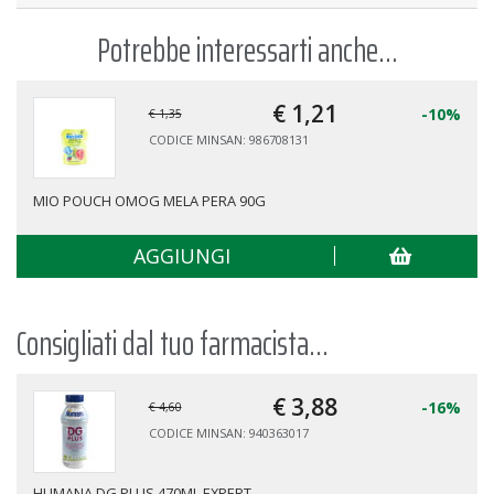
Potrebbe interessarti anche...
€ 1,
21
-10%
€ 1,35
CODICE MINSAN: 986708131
MIO POUCH OMOG MELA PERA 90G
AGGIUNGI
Consigliati dal tuo farmacista...
€ 3,
88
-16%
€ 4,60
CODICE MINSAN: 940363017
HUMANA DG PLUS 470ML EXPERT