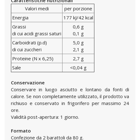
Caratteristiche nutrizionali
Valori medi
per porzione
Energia
177 kJ/42 kcal
Grassi
0,6 g
di cui acidi grassi saturi
0,1 g
Carboidrati (p.d)
5,0 g
di cui zuccheri
2,1 g
Proteine (N x 6,25)
2,7 g
Sale
<0,04 g
Conservazione
Conservare in luogo asciutto e lontano da fonti di
calore. Se non completamente utilizzato, il prodotto va
richiuso e conservato in frigorifero per massimo 24
ore.
Validità post-apertura: 1 giorno.
Formato
Confezione da 2 barattoli da 80 g.