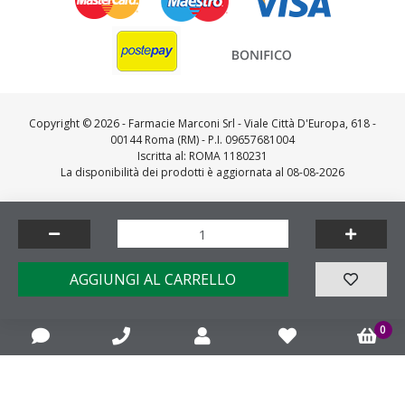
Copyright ©
2026 - Farmacie Marconi Srl - Viale Città D'Europa, 618 -
00144 Roma (RM) - P.I. 09657681004
Iscritta al: ROMA 1180231
La disponibilità dei prodotti è aggiornata al 08-08-2026
AGGIUNGI AL CARRELLO
4,6
/5
0
Feedaty
4.7
/
5
-
23721
feedbacks
Made by