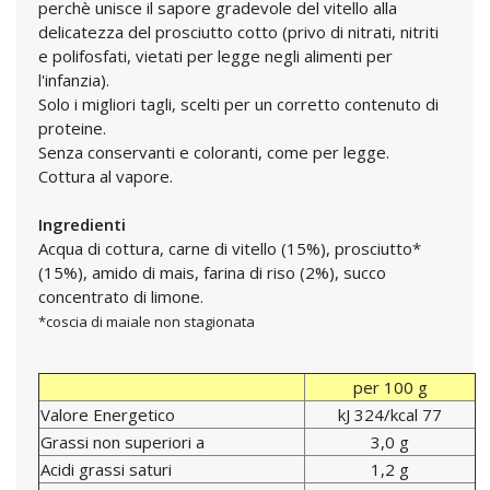
perchè unisce il sapore gradevole del vitello alla
delicatezza del prosciutto cotto (privo di nitrati, nitriti
e polifosfati, vietati per legge negli alimenti per
l'infanzia).
Solo i migliori tagli, scelti per un corretto contenuto di
proteine.
Senza conservanti e coloranti, come per legge.
Cottura al vapore.
Ingredienti
Acqua di cottura, carne di vitello (15%), prosciutto*
(15%), amido di mais, farina di riso (2%), succo
concentrato di limone.
*coscia di maiale non stagionata
per 100 g
Valore Energetico
kJ 324/kcal 77
Grassi non superiori a
3,0 g
Acidi grassi saturi
1,2 g