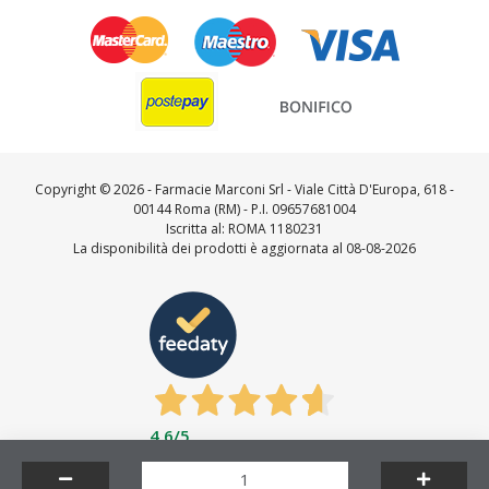
Copyright ©
2026 - Farmacie Marconi Srl - Viale Città D'Europa, 618 -
00144 Roma (RM) - P.I. 09657681004
Iscritta al: ROMA 1180231
La disponibilità dei prodotti è aggiornata al 08-08-2026
4,6
/5
Feedaty
4.7
/
5
-
23721
feedbacks