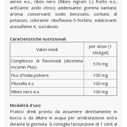
aeree e.s., ribes nero (Ribes nigrum L.) frutto e.s.;
acificante: acido citrico; addensante: gomma xantano;
aroma; conservanti: sodio benzoato, sorbato di
potassio; colorante: riboflavina-5-fosfato; edulcoranti:
acesulfame K, sucralosio.
Caratteristiche nutrizionali
per dose (1
Valori medi
stickgel)
Complesso di flavonoidi (diosmina
570 mg
mcsmin Plus)
Fico d'India polvere
100 mg
Pilosella e.s.
100 mg
Ribes nero e.s.
100 mg
Modalità d'uso
Pratico drink pronto da assumere direttamente in
bocca o da diluire in acqua per un'idratazione extra
durante la giornata. Si consiglia l'assunzione di 1 stick al