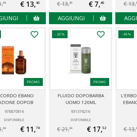
€ 13,
€ 7,
1,
€ 13,
€ 13,
40
40
90
50
GIUNGI
AGGIUNGI
AGG
- 20 %
- 45 %
PROMO
PROMO
CCORDO EBANO
FLUIDO DOPOBARBA
L'ERB
OZIONE DOPOB
UOMO 120ML
EBANO
978870816
931376216
DISPONIBILE
DISPONIBILE
€ 11,
€ 17,
1,
€ 21,
€ 13,
74
52
90
90