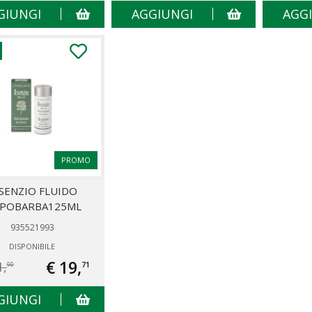
GIUNGI
AGGIUNGI
AGG
PROMO
SENZIO FLUIDO
POBARBA125ML
935521993
DISPONIBILE
€ 19,
1,
71
90
GIUNGI