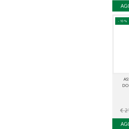
AG
- 10 %
AS
DO
€ 2
AG