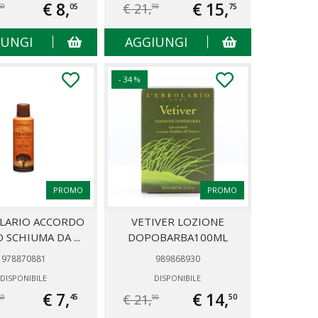
€ 8,
€ 15,
€ 21,
05
75
50
90
IUNGI
AGGIUNGI
- 34 %
PROMO
PROMO
OLARIO ACCORDO
VETIVER LOZIONE
 SCHIUMA DA ...
DOPOBARBA100ML
978870881
989868930
DISPONIBILE
DISPONIBILE
€ 7,
€ 14,
€ 21,
45
50
50
90