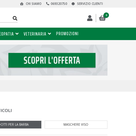
CHI SIAMO
069320750
SERVIZIO CLIENTI
0
PROMOZIONI
EOPATIA
VETERINARIA
ICOLI
OTTI PER LA BARBA
MASCHERE VISO