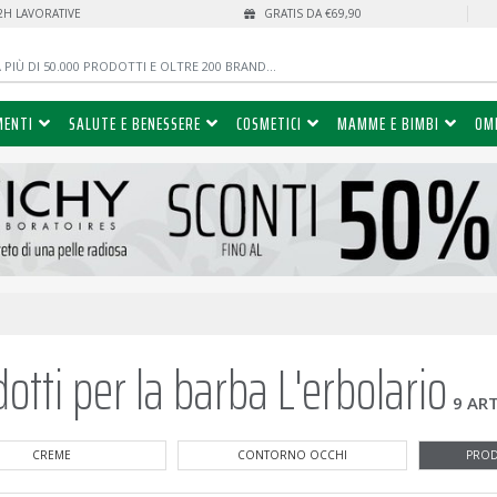
72H LAVORATIVE
GRATIS DA €69,90
MENTI
SALUTE E BENESSERE
COSMETICI
MAMME E BIMBI
OM
otti per la barba L'erbolario
9 ART
CREME
CONTORNO OCCHI
PROD