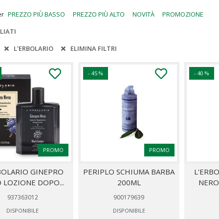
er
PREZZO PIÙ BASSO
PREZZO PIÙ ALTO
NOVITÀ
PROMOZIONE
LIATI
:
L'ERBOLARIO
ELIMINA FILTRI
- 45 %
- 40 %
PROMO
PROMO
BOLARIO GINEPRO
PERIPLO SCHIUMA BARBA
L'ERB
 LOZIONE DOPO...
200ML
NERO 
937363012
900179639
DISPONIBILE
DISPONIBILE