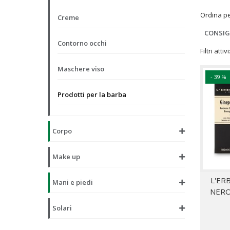
Ordina p
Creme
CONSIG
Contorno occhi
Filtri attivi
Maschere viso
- 39 %
Prodotti per la barba
Corpo
Make up
L'ER
Mani e piedi
NERO
Solari