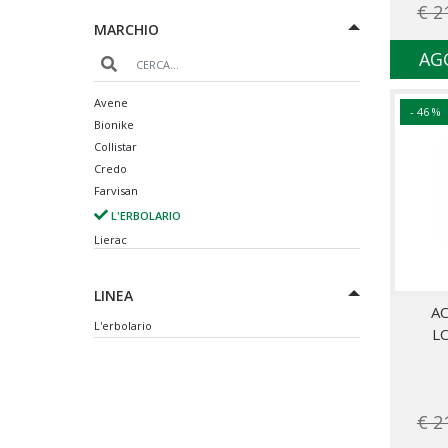
€ 2
MARCHIO
AG
Avene
- 46 %
Bionike
Collistar
Credo
Farvisan
L'ERBOLARIO
Lierac
Nuxe
River Pharma
LINEA
Roger & Gallet
A
L'erbolario
Safety
L
Vichy
Weleda
€ 2