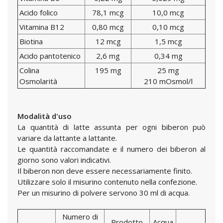
Acido folico
78,1 mcg
10,0 mcg
Vitamina B12
0,80 mcg
0,10 mcg
Biotina
12 mcg
1,5 mcg
Acido pantotenico
2,6 mg
0,34 mg
Colina
195 mg
25 mg
Osmolarità
210 mOsmol/l
Modalità d'uso
La quantità di latte assunta per ogni biberon può
variare da lattante a lattante.
Le quantità raccomandate e il numero dei biberon al
giorno sono valori indicativi.
Il biberon non deve essere necessariamente finito.
Utilizzare solo il misurino contenuto nella confezione.
Per un misurino di polvere servono 30 ml di acqua.
Numero di
Prodotto
Acqua