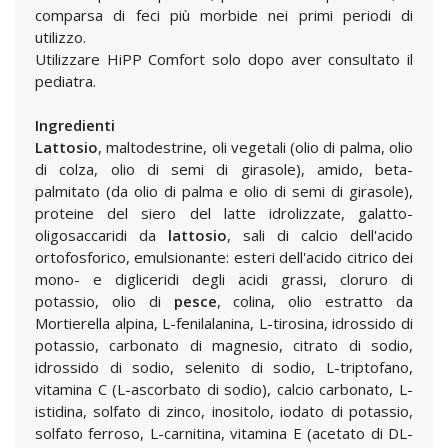
comparsa di feci più morbide nei primi periodi di
utilizzo.
Utilizzare HiPP Comfort solo dopo aver consultato il
pediatra.
Ingredienti
Lattosio
, maltodestrine, oli vegetali (olio di palma, olio
di colza, olio di semi di girasole), amido, beta-
palmitato (da olio di palma e olio di semi di girasole),
proteine del siero del latte idrolizzate, galatto-
oligosaccaridi da
lattosio
, sali di calcio dell'acido
ortofosforico, emulsionante: esteri dell'acido citrico dei
mono- e digliceridi degli acidi grassi, cloruro di
potassio, olio di
pesce
, colina, olio estratto da
Mortierella alpina, L-fenilalanina, L-tirosina, idrossido di
potassio, carbonato di magnesio, citrato di sodio,
idrossido di sodio, selenito di sodio, L-triptofano,
vitamina C (L-ascorbato di sodio), calcio carbonato, L-
istidina, solfato di zinco, inositolo, iodato di potassio,
solfato ferroso, L-carnitina, vitamina E (acetato di DL-