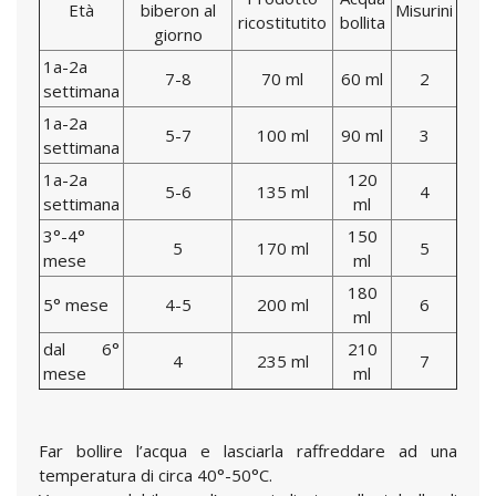
Età
biberon al
Misurini
ricostitutito
bollita
giorno
1a-2a
7-8
70 ml
60 ml
2
settimana
1a-2a
5-7
100 ml
90 ml
3
settimana
1a-2a
120
5-6
135 ml
4
settimana
ml
3°-4°
150
5
170 ml
5
mese
ml
180
5° mese
4-5
200 ml
6
ml
dal 6°
210
4
235 ml
7
mese
ml
Far bollire l’acqua e lasciarla raffreddare ad una
temperatura di circa 40°-50°C.