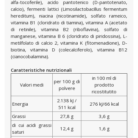
alfa-tocoferile), acido pantotenico (D-pantotenato,
calcio), fermenti lattici (Limosilactobacillus fermentum
hereditum), niacina (nicotinamide), solfato rameico,
vitamina B1 (cloridrato di tiamina), vitamina A (acetato
di retinile), vitamina B2 (riboflavina), solfato di
manganese, vitamina B 6 (cloridrato di piridossina), L-
metilfolato di calcio 2, vitamina K (fitomenadione), D-
biotina, vitamina D (colecalciferolo), vitamina B12
(cianocobalamina).
Caratteristiche nutrizionali
in 100 ml di
per 100 g di
Valori medi
prodotto
polvere
ricostitutito
2.138 kJ /
Energia
276 kJ/66 kcal
511 kcal
Grassi
27,8 g
3,6 g
di cui acidi grassi
12,4 g
1,6 g
saturi