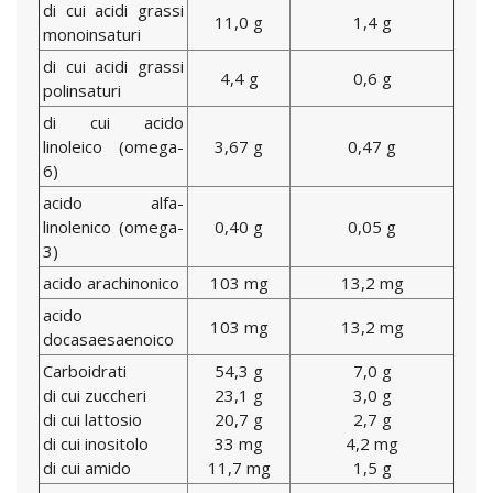
di cui acidi grassi
11,0 g
1,4 g
monoinsaturi
di cui acidi grassi
4,4 g
0,6 g
polinsaturi
di cui acido
linoleico (omega-
3,67 g
0,47 g
6)
acido alfa-
linolenico (omega-
0,40 g
0,05 g
3)
acido arachinonico
103 mg
13,2 mg
acido
103 mg
13,2 mg
docasaesaenoico
Carboidrati
54,3 g
7,0 g
di cui zuccheri
23,1 g
3,0 g
di cui lattosio
20,7 g
2,7 g
di cui inositolo
33 mg
4,2 mg
di cui amido
11,7 mg
1,5 g