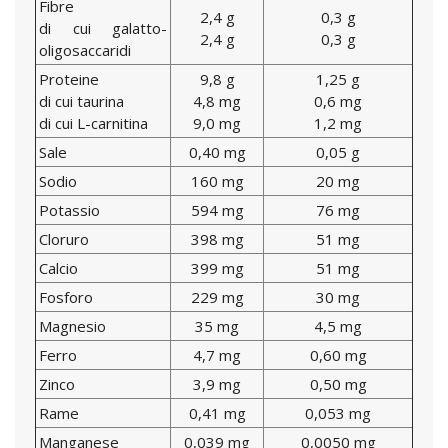
Fibre
2,4 g
0,3 g
di cui galatto-
2,4 g
0,3 g
oligosaccaridi
Proteine
9,8 g
1,25 g
di cui taurina
4,8 mg
0,6 mg
di cui L-carnitina
9,0 mg
1,2 mg
Sale
0,40 mg
0,05 g
Sodio
160 mg
20 mg
Potassio
594 mg
76 mg
Cloruro
398 mg
51 mg
Calcio
399 mg
51 mg
Fosforo
229 mg
30 mg
Magnesio
35 mg
4,5 mg
Ferro
4,7 mg
0,60 mg
Zinco
3,9 mg
0,50 mg
Rame
0,41 mg
0,053 mg
Manganese
0,039 mg
0,0050 mg