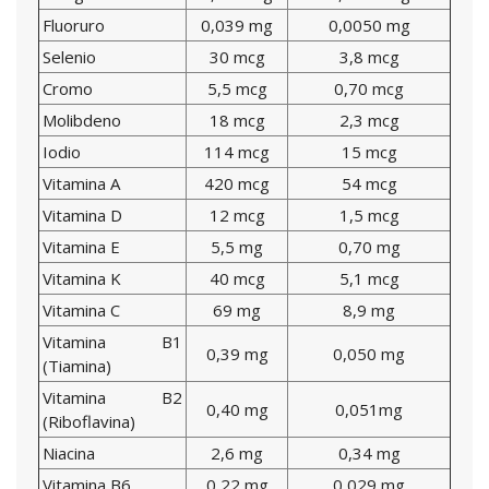
Fluoruro
0,039 mg
0,0050 mg
Selenio
30 mcg
3,8 mcg
Cromo
5,5 mcg
0,70 mcg
Molibdeno
18 mcg
2,3 mcg
Iodio
114 mcg
15 mcg
Vitamina A
420 mcg
54 mcg
Vitamina D
12 mcg
1,5 mcg
Vitamina E
5,5 mg
0,70 mg
Vitamina K
40 mcg
5,1 mcg
Vitamina C
69 mg
8,9 mg
Vitamina B1
0,39 mg
0,050 mg
(Tiamina)
Vitamina B2
0,40 mg
0,051mg
(Riboflavina)
Niacina
2,6 mg
0,34 mg
Vitamina B6
0,22 mg
0,029 mg