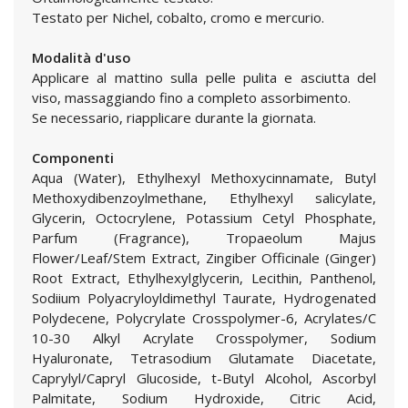
Testato per Nichel, cobalto, cromo e mercurio.
Modalità d'uso
Applicare al mattino sulla pelle pulita e asciutta del
viso, massaggiando fino a completo assorbimento.
Se necessario, riapplicare durante la giornata.
Componenti
Aqua (Water), Ethylhexyl Methoxycinnamate, Butyl
Methoxydibenzoylmethane, Ethylhexyl salicylate,
Glycerin, Octocrylene, Potassium Cetyl Phosphate,
Parfum (Fragrance), Tropaeolum Majus
Flower/Leaf/Stem Extract, Zingiber Officinale (Ginger)
Root Extract, Ethylhexylglycerin, Lecithin, Panthenol,
Sodiium Polyacryloyldimethyl Taurate, Hydrogenated
Polydecene, Polycrylate Crosspolymer-6, Acrylates/C
10-30 Alkyl Acrylate Crosspolymer, Sodium
Hyaluronate, Tetrasodium Glutamate Diacetate,
Caprylyl/Capryl Glucoside, t-Butyl Alcohol, Ascorbyl
Palmitate, Sodium Hydroxide, Citric Acid,