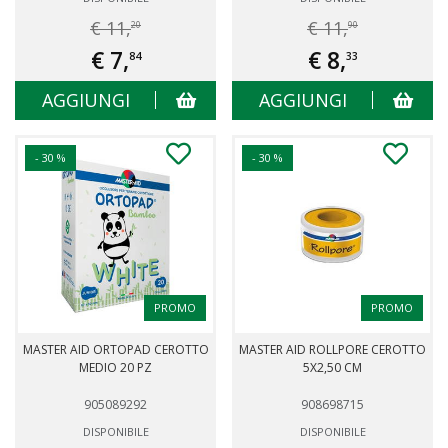
€ 11,
€ 11,
20
90
€ 7,
€ 8,
84
33
AGGIUNGI
AGGIUNGI
- 30 %
- 30 %
PROMO
PROMO
MASTER AID ORTOPAD CEROTTO
MASTER AID ROLLPORE CEROTTO
MEDIO 20 PZ
5X2,50 CM
905089292
908698715
DISPONIBILE
DISPONIBILE