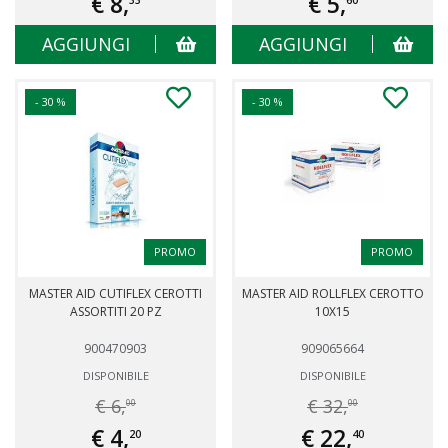
€ 8,
€ 5,
33
60
AGGIUNGI
AGGIUNGI
- 30 %
- 30 %
PROMO
PROMO
MASTER AID CUTIFLEX CEROTTI
MASTER AID ROLLFLEX CEROTTO
ASSORTITI 20 PZ
10X15
900470903
909065664
DISPONIBILE
DISPONIBILE
€ 6,
€ 32,
00
00
€ 4,
€ 22,
20
40