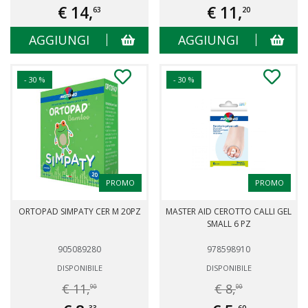
€ 14,
€ 11,
63
20
AGGIUNGI
AGGIUNGI
- 30 %
- 30 %
PROMO
PROMO
ORTOPAD SIMPATY CER M 20PZ
MASTER AID CEROTTO CALLI GEL
SMALL 6 PZ
905089280
978598910
DISPONIBILE
DISPONIBILE
€ 11,
€ 8,
90
00