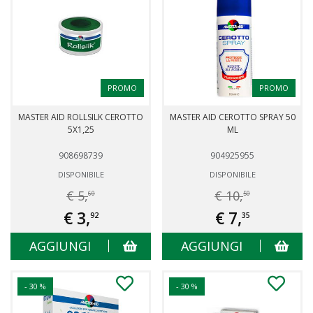
PROMO
PROMO
MASTER AID ROLLSILK CEROTTO
MASTER AID CEROTTO SPRAY 50
5X1,25
ML
908698739
904925955
DISPONIBILE
DISPONIBILE
€ 5,
€ 10,
60
50
€ 3,
€ 7,
92
35
AGGIUNGI
AGGIUNGI
- 30 %
- 30 %