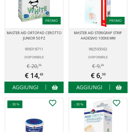
PROMO
PROMO
MASTER AID ORTOPAD CEROTTO
MASTER AID STERIGRAP STRIP
JUNIOR 50 PZ
AADESIVO 100X6 MM
909318711
982593562
DISPONIBILE
DISPONIBILE
€ 20,
€ 9,
90
00
€ 14,
€ 6,
63
30
AGGIUNGI
AGGIUNGI
- 30 %
- 30 %