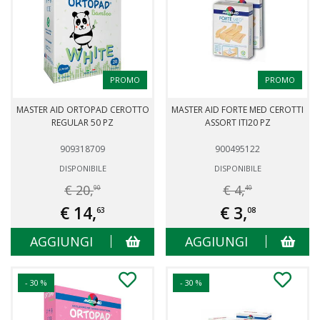
PROMO
PROMO
MASTER AID ORTOPAD CEROTTO
MASTER AID FORTE MED CEROTTI
REGULAR 50 PZ
ASSORT ITI20 PZ
909318709
900495122
DISPONIBILE
DISPONIBILE
€ 20,
€ 4,
90
40
€ 14,
€ 3,
63
08
AGGIUNGI
AGGIUNGI
- 30 %
- 30 %