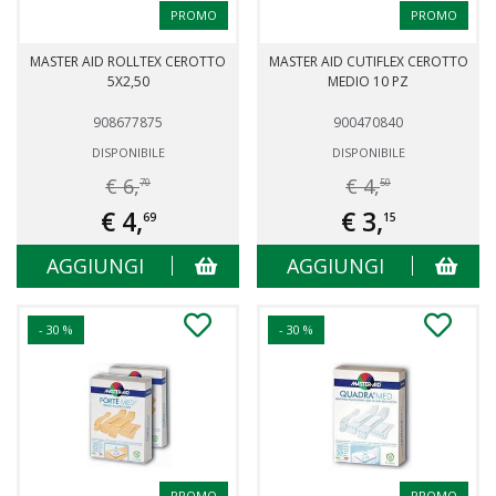
PROMO
PROMO
MASTER AID ROLLTEX CEROTTO
MASTER AID CUTIFLEX CEROTTO
5X2,50
MEDIO 10 PZ
908677875
900470840
DISPONIBILE
DISPONIBILE
€ 6,
€ 4,
70
50
€ 4,
€ 3,
69
15
AGGIUNGI
AGGIUNGI
- 30 %
- 30 %
PROMO
PROMO