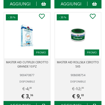
AGGIUNGI
AGGIUNGI
- 30 %
- 30 %
PROMO
PROMO
MASTER AID CUTIFLEX CEROTTO
MASTER AID ROLLSILK CEROTTO
GRANDE 10 PZ
5X5
900470877
908698754
DISPONIBILE
DISPONIBILE
€ 4,
€ 12,
80
90
€ 3,
€ 9,
36
03