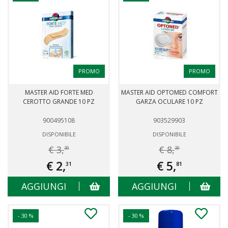
PROMO
PROMO
MASTER AID FORTE MED
MASTER AID OPTOMED COMFORT
CEROTTO GRANDE 10 PZ
GARZA OCULARE 10 PZ
900495108
903529903
DISPONIBILE
DISPONIBILE
€ 3,
€ 8,
30
30
€ 2,
€ 5,
31
81
AGGIUNGI
AGGIUNGI
- 30 %
- 30 %