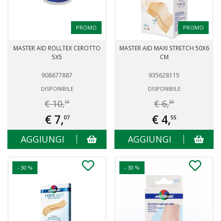
PROMO
PROMO
MASTER AID ROLLTEX CEROTTO
MASTER AID MAXI STRETCH 50X6
5X5
CM
908677887
935628115
DISPONIBILE
DISPONIBILE
€ 10,
€ 6,
10
50
€ 7,
€ 4,
07
55
AGGIUNGI
AGGIUNGI
- 30 %
- 30 %