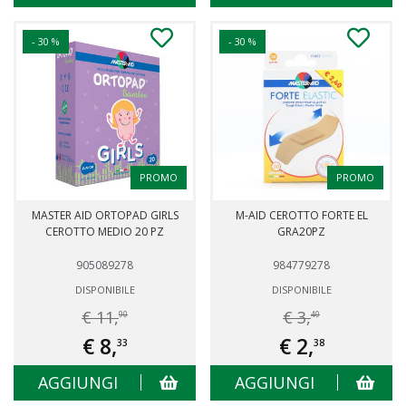
- 30 %
- 30 %
PROMO
PROMO
MASTER AID ORTOPAD GIRLS
M-AID CEROTTO FORTE EL
CEROTTO MEDIO 20 PZ
GRA20PZ
905089278
984779278
DISPONIBILE
DISPONIBILE
€ 11,
€ 3,
90
40
€ 8,
€ 2,
33
38
AGGIUNGI
AGGIUNGI