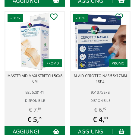
AGGIUNGI
AGGIUNGI
- 30 %
- 30 %
PROMO
PROMO
MASTER AID MAXI STRETCH 50X8
M-AID CEROTTO NAS 56X17MM
CM
10PZ
935628141
951375878
DISPONIBILE
DISPONIBILE
€ 7,
€ 6,
50
90
€ 5,
€ 4,
25
83
AGGIUNGI
AGGIUNGI