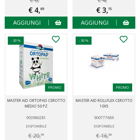
€ 6,
€ 4,
€ 4,
€ 3,
69
15
AGGIUNGI
AGGIUNGI
- 30 %
- 30 %
PROMO
PROMO
MASTER AID ORTOPAD CEROTTO
MASTER AID ROLLFLEX CEROTTO
MEDIO 50 PZ
10X5
903986281
900777689
DISPONIBILE
DISPONIBILE
€ 20,
€ 16,
90
00