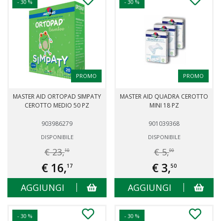
- 30 %
- 30 %
PROMO
PROMO
MASTER AID ORTOPAD SIMPATY
MASTER AID QUADRA CEROTTO
CEROTTO MEDIO 50 PZ
MINI 18 PZ
903986279
901039368
DISPONIBILE
DISPONIBILE
€ 23,
€ 5,
10
00
€ 16,
€ 3,
17
50
AGGIUNGI
AGGIUNGI
- 30 %
- 30 %