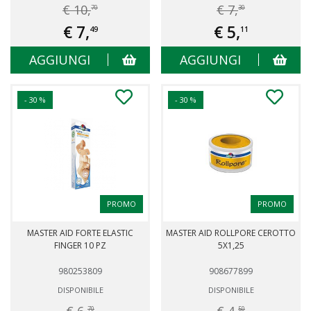
€ 10,
€ 7,
70
30
€ 7,
€ 5,
49
11
AGGIUNGI
AGGIUNGI
- 30 %
- 30 %
PROMO
PROMO
MASTER AID FORTE ELASTIC
MASTER AID ROLLPORE CEROTTO
FINGER 10 PZ
5X1,25
980253809
908677899
DISPONIBILE
DISPONIBILE
70
50