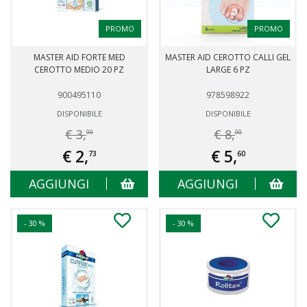
PROMO
PROMO
MASTER AID FORTE MED
MASTER AID CEROTTO CALLI GEL
CEROTTO MEDIO 20 PZ
LARGE 6 PZ
900495110
978598922
DISPONIBILE
DISPONIBILE
€ 3,
€ 8,
90
00
€ 2,
€ 5,
73
60
AGGIUNGI
AGGIUNGI
- 30 %
- 30 %