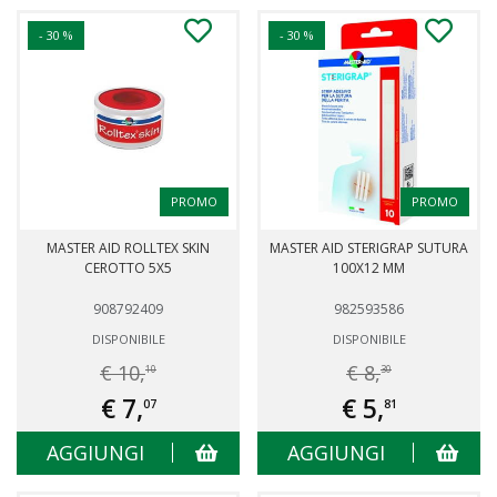
- 30 %
- 30 %
PROMO
PROMO
MASTER AID ROLLTEX SKIN
MASTER AID STERIGRAP SUTURA
CEROTTO 5X5
100X12 MM
908792409
982593586
DISPONIBILE
DISPONIBILE
€ 10,
€ 8,
10
30
€ 7,
€ 5,
07
81
AGGIUNGI
AGGIUNGI