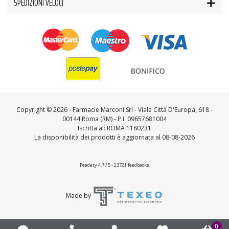
SPEDIZIONI VELOCI
Copyright ©
2026 - Farmacie Marconi Srl - Viale Città D'Europa, 618 -
00144 Roma (RM) - P.I. 09657681004
Iscritta al: ROMA 1180231
La disponibilità dei prodotti è aggiornata al 08-08-2026
Feedaty
4.7
/
5
-
23721
feedbacks
Made by
0