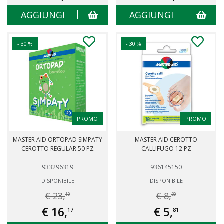
AGGIUNGI
AGGIUNGI
- 30 %
- 30 %
PROMO
PROMO
MASTER AID ORTOPAD SIMPATY
MASTER AID CEROTTO
CEROTTO REGULAR 50 PZ
CALLIFUGO 12 PZ
933296319
936145150
DISPONIBILE
DISPONIBILE
€ 23,
€ 8,
10
30
€ 16,
€ 5,
17
81