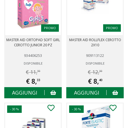
PROMO
PROMO
MASTER AID ORTOPAD SOFT GIRL
MASTER AID ROLLFLEX CEROTTO
CEROTTO JUNIOR 20 PZ
2X10
934406253
909113122
DISPONIBILE
DISPONIBILE
€ 11,
€ 12,
90
00
€ 8,
€ 8,
33
40
AGGIUNGI
AGGIUNGI
- 30 %
- 30 %