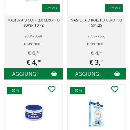
PROMO
PROMO
MASTER AID CUTIFLEX CEROTTO
MASTER AID ROLLTEX CEROTTO
SUPER 10 PZ
5X1,25
900470891
908677863
DISPONIBILE
DISPONIBILE
€ 6,
€ 4,
40
30
€ 4,
€ 3,
48
01
AGGIUNGI
AGGIUNGI
- 30 %
- 30 %