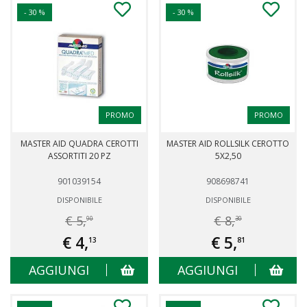
- 30 %
- 30 %
PROMO
PROMO
MASTER AID QUADRA CEROTTI
MASTER AID ROLLSILK CEROTTO
ASSORTITI 20 PZ
5X2,50
901039154
908698741
DISPONIBILE
DISPONIBILE
€ 5,
€ 8,
90
30
€ 4,
€ 5,
13
81
AGGIUNGI
AGGIUNGI