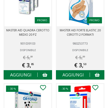
PROMO
PROMO
MASTER AID QUADRA CEROTTO
MASTER AID FORTE ELASTIC 20
MEDIO 20 PZ
CEROTTI 2 FORMATI
901039103
980253773
DISPONIBILE
DISPONIBILE
€ 5,
€ 5,
50
00
€ 3,
€ 3,
85
50
AGGIUNGI
AGGIUNGI
- 30 %
- 30 %