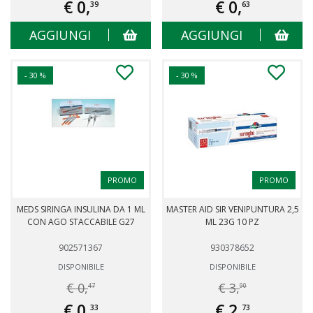
€ 0,
€ 0,
39
63
AGGIUNGI
AGGIUNGI
- 30 %
- 30 %
PROMO
PROMO
MEDS SIRINGA INSULINA DA 1 ML
MASTER AID SIR VENIPUNTURA 2,5
CON AGO STACCABILE G27
ML 23G 10 PZ
902571367
930378652
DISPONIBILE
DISPONIBILE
€ 0,
€ 3,
47
90
€ 0,
€ 2,
33
73