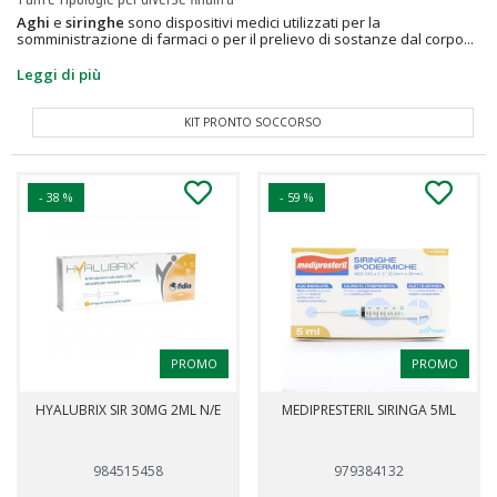
Aghi
e
siringhe
sono dispositivi medici utilizzati per la
somministrazione di farmaci o per il prelievo di sostanze dal corpo...
Leggi di più
KIT PRONTO SOCCORSO
- 38 %
- 59 %
PROMO
PROMO
HYALUBRIX SIR 30MG 2ML N/E
MEDIPRESTERIL SIRINGA 5ML
984515458
979384132