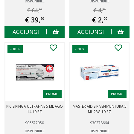
DISPONIBILE
DISPONIBILE
€ 64,
€ 4,
00
90
€ 39,
€ 2,
90
00
AGGIUNGI
AGGIUNGI
- 10 %
- 30 %
PROMO
PROMO
PIC SIRINGA ULTRAFINE 5 ML AGO
MASTER AID SIR VENIPUNTURA 5
14 10 PZ
ML 23G 10 PZ
906677950
930378664
DISPONIBILE
DISPONIBILE