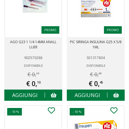
PROMO
PROMO
AGO G23 1 1/4 14MM ANALL
PIC SIRINGA INSULINA G25 X 5/8
LUER
1ML
902570288
921317804
DISPONIBILE
DISPONIBILE
€ 0,
€ 0,
15
50
€ 0,
€ 0,
10
45
AGGIUNGI
AGGIUNGI
- 10 %
- 10 %