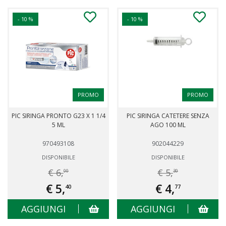
- 10 %
- 10 %
PROMO
PROMO
PIC SIRINGA PRONTO G23 X 1 1/4
PIC SIRINGA CATETERE SENZA
5 ML
AGO 100 ML
970493108
902044229
DISPONIBILE
DISPONIBILE
€ 6,
€ 5,
00
30
€ 5,
€ 4,
40
77
AGGIUNGI
AGGIUNGI