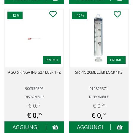
- 12 %
- 10 %
PROMO
PROMO
AGO SIRINGA INS G27 LUER 1PZ
SIR PIC 20ML LUER LOCK 1PZ
900530395
912825371
DISPONIBILE
DISPONIBILE
€ 0,
€ 0,
17
70
€ 0,
€ 0,
15
63
AGGIUNGI
AGGIUNGI