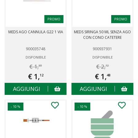
PROMO
PROMO
MEDS AGO CANNULA G22 1 VIA
MEDS SIRINGA 50 ML SENZA AGO
CON CONO CATETERE
900035748
900937931
DISPONIBILE
DISPONIBILE
€ 1,
€ 2,
60
12
€ 1,
€ 1,
12
48
AGGIUNGI
AGGIUNGI
- 10 %
- 10 %