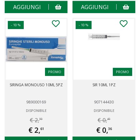
AGGIUNGI
AGGIUNGI
- 10 %
- 10 %
PROMO
PROMO
SIRINGA MONOUSO 10ML 5PZ
SIR 10ML 1PZ
989000169
907144430
DISPONIBILE
DISPONIBILE
€ 2,
€ 0,
90
40
€ 2,
€ 0,
61
36