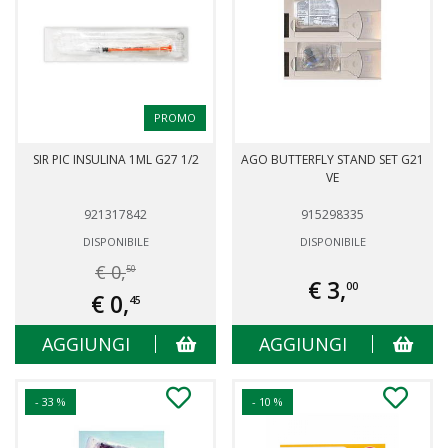
PROMO
SIR PIC INSULINA 1ML G27 1/2
AGO BUTTERFLY STAND SET G21
VE
921317842
915298335
DISPONIBILE
DISPONIBILE
€ 0,
50
€ 3,
00
€ 0,
45
AGGIUNGI
AGGIUNGI
- 33 %
- 10 %