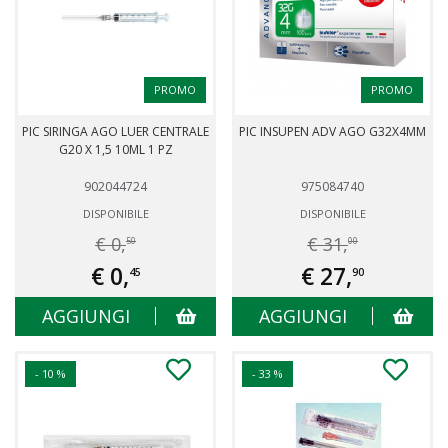
PROMO
PROMO
PIC SIRINGA AGO LUER CENTRALE
PIC INSUPEN ADV AGO G32X4MM
G20 X 1,5 10ML 1 PZ
902044724
975084740
DISPONIBILE
DISPONIBILE
€ 0,
€ 31,
50
00
€ 0,
€ 27,
45
90
AGGIUNGI
AGGIUNGI
- 10 %
- 33 %