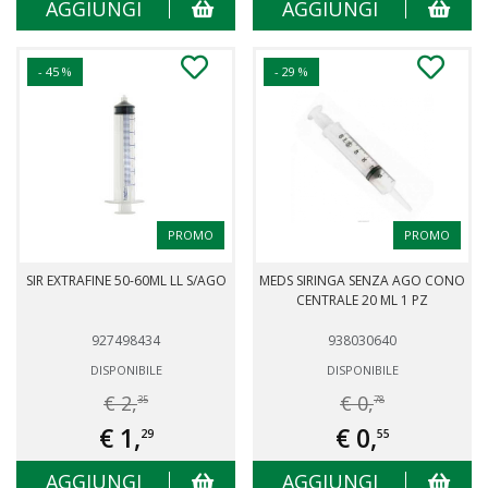
AGGIUNGI
AGGIUNGI
- 45 %
- 29 %
PROMO
PROMO
SIR EXTRAFINE 50-60ML LL S/AGO
MEDS SIRINGA SENZA AGO CONO
CENTRALE 20 ML 1 PZ
927498434
938030640
DISPONIBILE
DISPONIBILE
€ 2,
€ 0,
35
78
€ 1,
€ 0,
29
55
AGGIUNGI
AGGIUNGI