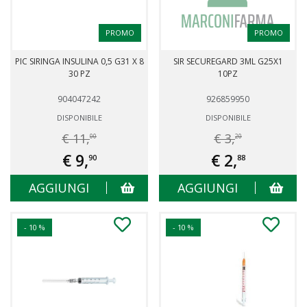
PROMO
PROMO
PIC SIRINGA INSULINA 0,5 G31 X 8
SIR SECUREGARD 3ML G25X1
30 PZ
10PZ
904047242
926859950
DISPONIBILE
DISPONIBILE
€ 11,
€ 3,
00
20
€ 9,
€ 2,
90
88
AGGIUNGI
AGGIUNGI
- 10 %
- 10 %