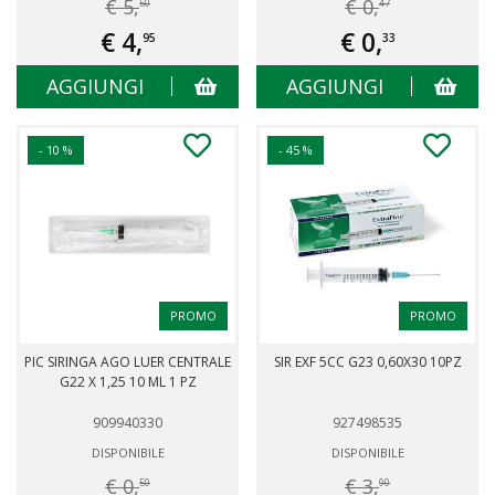
€ 5,
€ 0,
50
47
€ 4,
€ 0,
95
33
AGGIUNGI
AGGIUNGI
- 10 %
- 45 %
PROMO
PROMO
PIC SIRINGA AGO LUER CENTRALE
SIR EXF 5CC G23 0,60X30 10PZ
G22 X 1,25 10 ML 1 PZ
909940330
927498535
DISPONIBILE
DISPONIBILE
€ 0,
€ 3,
50
90