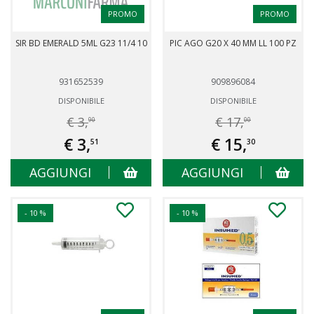
PROMO
PROMO
SIR BD EMERALD 5ML G23 11/4 10
PIC AGO G20 X 40 MM LL 100 PZ
931652539
909896084
DISPONIBILE
DISPONIBILE
€ 3,
€ 17,
90
00
€ 3,
€ 15,
51
30
AGGIUNGI
AGGIUNGI
- 10 %
- 10 %