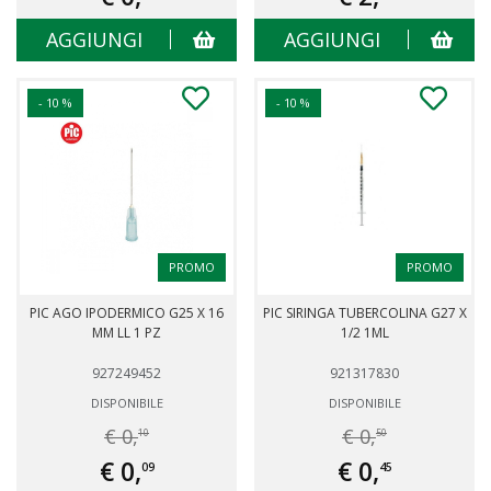
AGGIUNGI
AGGIUNGI
- 10 %
- 10 %
PROMO
PROMO
PIC AGO IPODERMICO G25 X 16
PIC SIRINGA TUBERCOLINA G27 X
MM LL 1 PZ
1/2 1ML
927249452
921317830
DISPONIBILE
DISPONIBILE
€ 0,
€ 0,
10
50
€ 0,
€ 0,
09
45