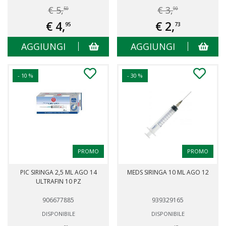
€ 5,
€ 3,
50
90
€ 4,
€ 2,
95
73
AGGIUNGI
AGGIUNGI
- 10 %
- 30 %
PROMO
PROMO
PIC SIRINGA 2,5 ML AGO 14
MEDS SIRINGA 10 ML AGO 12
ULTRAFIN 10 PZ
906677885
939329165
DISPONIBILE
DISPONIBILE