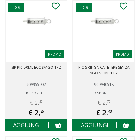
- 10 %
- 10 %
PROMO
PROMO
SIR PIC 50ML ECC S/AGO 1PZ
PIC SIRINGA CATETERE SENZA
AGO 50 ML 1 PZ
909955902
909940518
DISPONIBILE
DISPONIBILE
€ 2,
€ 2,
50
70
€ 2,
€ 2,
25
43
AGGIUNGI
AGGIUNGI