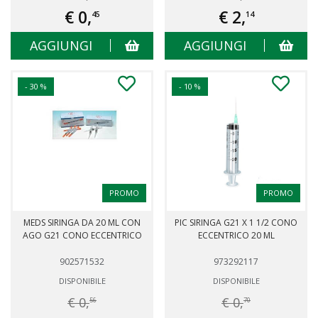
€ 0,
€ 2,
45
14
AGGIUNGI
AGGIUNGI
- 30 %
- 10 %
PROMO
PROMO
MEDS SIRINGA DA 20 ML CON
PIC SIRINGA G21 X 1 1/2 CONO
AGO G21 CONO ECCENTRICO
ECCENTRICO 20 ML
902571532
973292117
DISPONIBILE
DISPONIBILE
€ 0,
€ 0,
56
70