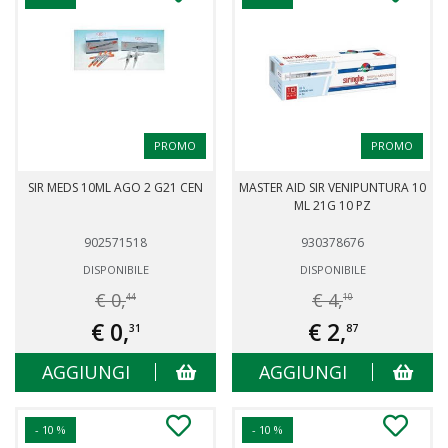
PROMO
PROMO
SIR MEDS 10ML AGO 2 G21 CEN
MASTER AID SIR VENIPUNTURA 10
ML 21G 10 PZ
902571518
930378676
DISPONIBILE
DISPONIBILE
€ 0,
€ 4,
44
10
€ 0,
€ 2,
31
87
AGGIUNGI
AGGIUNGI
- 10 %
- 10 %