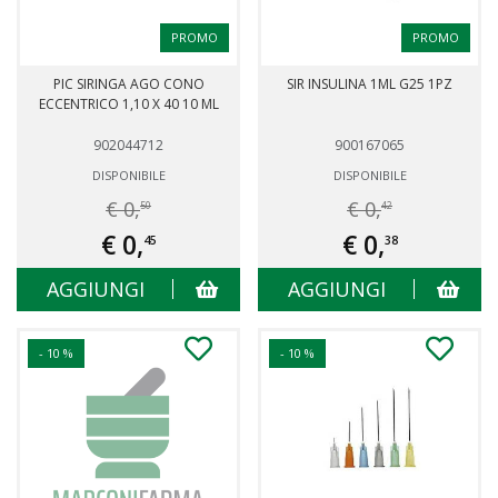
PROMO
PROMO
PIC SIRINGA AGO CONO
SIR INSULINA 1ML G25 1PZ
ECCENTRICO 1,10 X 40 10 ML
902044712
900167065
DISPONIBILE
DISPONIBILE
€ 0,
€ 0,
50
42
€ 0,
€ 0,
45
38
AGGIUNGI
AGGIUNGI
- 10 %
- 10 %