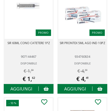
PROMO
PROMO
SIR 60ML CONO CATETERE 1PZ
SIR PRONTEX 5ML AGO IND 10PZ
907144467
934760834
DISPONIBILE
DISPONIBILE
€ 1,
€ 4,
80
90
€ 1,
€ 4,
62
41
AGGIUNGI
AGGIUNGI
- 10 %