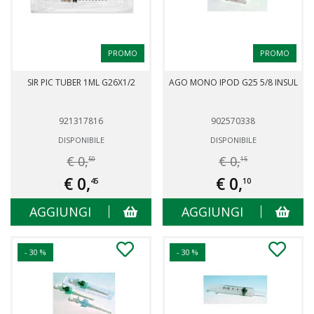
PROMO
PROMO
SIR PIC TUBER 1ML G26X1/2
AGO MONO IPOD G25 5/8 INSUL
921317816
902570338
DISPONIBILE
DISPONIBILE
€ 0,
€ 0,
50
15
€ 0,
€ 0,
45
10
AGGIUNGI
AGGIUNGI
- 30 %
- 30 %