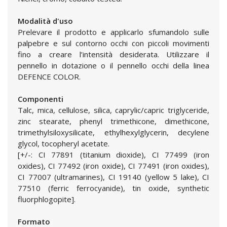
Modalità d'uso
Prelevare il prodotto e applicarlo sfumandolo sulle
palpebre e sul contorno occhi con piccoli movimenti
fino a creare l’intensità desiderata. Utilizzare il
pennello in dotazione o il pennello occhi della linea
DEFENCE COLOR.
Componenti
Talc, mica, cellulose, silica, caprylic/capric triglyceride,
zinc stearate, phenyl trimethicone, dimethicone,
trimethylsiloxysilicate, ethylhexylglycerin, decylene
glycol, tocopheryl acetate.
[+/-: CI 77891 (titanium dioxide), CI 77499 (iron
oxides), CI 77492 (iron oxide), CI 77491 (iron oxides),
CI 77007 (ultramarines), CI 19140 (yellow 5 lake), CI
77510 (ferric ferrocyanide), tin oxide, synthetic
fluorphlogopite].
Formato