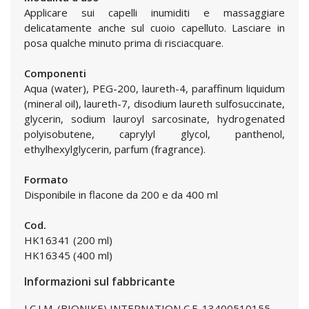
Applicare sui capelli inumiditi e massaggiare
delicatamente anche sul cuoio capelluto. Lasciare in
posa qualche minuto prima di risciacquare.
Componenti
Aqua (water), PEG-200, laureth-4, paraffinum liquidum
(mineral oil), laureth-7, disodium laureth sulfosuccinate,
glycerin, sodium lauroyl sarcosinate, hydrogenated
polyisobutene, caprylyl glycol, panthenol,
ethylhexylglycerin, parfum (fragrance).
Formato
Disponibile in flacone da 200 e da 400 ml
Cod.
HK16341 (200 ml)
HK16345 (400 ml)
Informazioni sul fabbricante
I.C.I.M. (BIONIKE) INTERNATION C.F. 13400510155