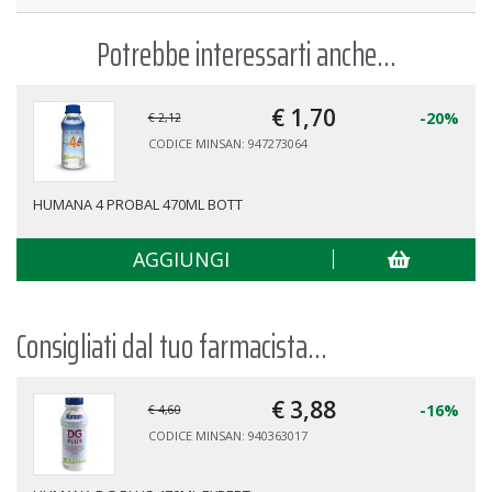
Potrebbe interessarti anche...
€ 1,
70
-20%
€ 2,12
CODICE MINSAN: 947273064
HUMANA 4 PROBAL 470ML BOTT
AGGIUNGI
Consigliati dal tuo farmacista...
€ 3,
88
-16%
€ 4,60
CODICE MINSAN: 940363017