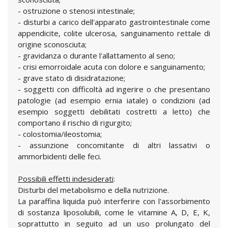
- ostruzione o stenosi intestinale;
- disturbi a carico dell'apparato gastrointestinale come
appendicite, colite ulcerosa, sanguinamento rettale di
origine sconosciuta;
- gravidanza o durante l'allattamento al seno;
- crisi emorroidale acuta con dolore e sanguinamento;
- grave stato di disidratazione;
- soggetti con difficoltà ad ingerire o che presentano
patologie (ad esempio ernia iatale) o condizioni (ad
esempio soggetti debilitati costretti a letto) che
comportano il rischio di rigurgito;
- colostomia/ileostomia;
- assunzione concomitante di altri lassativi o
ammorbidenti delle feci.
Possibili effetti indesiderati
:
Disturbi del metabolismo e della nutrizione.
La paraffina liquida può interferire con l'assorbimento
di sostanza liposolubili, come le vitamine A, D, E, K,
soprattutto in seguito ad un uso prolungato del