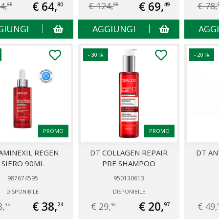
€ 64,
€ 69,
4,
€ 124,
€ 78,
80
49
95
95
GIUNGI
AGGIUNGI
AGG
- 30 %
- 20 %
PROMO
PROMO
AMINEXIL REGEN
DT COLLAGEN REPAIR
DT AN
SIERO 90ML
PRE SHAMPOO
987674595
950130613
DISPONIBILE
DISPONIBILE
€ 38,
€ 20,
8,
€ 29,
€ 49,
24
97
95
96