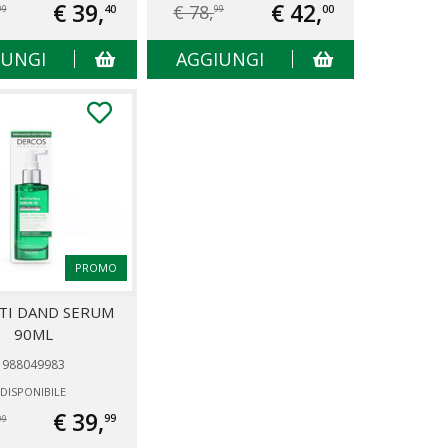
€ 39,
€ 42,
€ 78,
40
00
99
99
IUNGI
AGGIUNGI
PROMO
TI DAND SERUM
90ML
988049983
DISPONIBILE
€ 39,
99
99