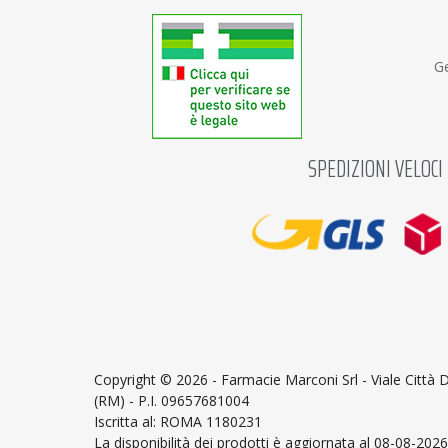
Puressentiel
Rausch Ag Kreuzlingen
Ge
Rene Furterer
Restivoil
Rev
Rilastil
Rougj
SPEDIZIONI VELOCI
Skinius
Tricovel
Unifarco
Valderma
Valetudo
VICHY
Vivipharma
Weleda
Copyright ©
2026 - Farmacie Marconi Srl - Viale Città
(RM) - P.I. 09657681004
Iscritta al: ROMA 1180231
La disponibilità dei prodotti è aggiornata al 08-08-2026