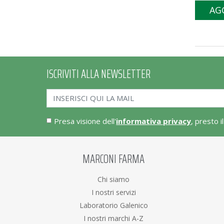
Esi
AG
Eucare
Euphidra
F&F
Fpr
Goovi
ISCRIVITI ALLA NEWSLETTER
Guam
Idee Innovative
Klorane
Labcare
Labo
Presa visione dell'
informativa privacy
, presto i
Lendinout
L'erbolario
Lovren
MARCONI FARMA
Mediker
Nizoral
Chi siamo
Nuxe
Paranix
I nostri servizi
Phyto
Laboratorio Galenico
Phyto Paris
I nostri marchi A-Z
Preaftir