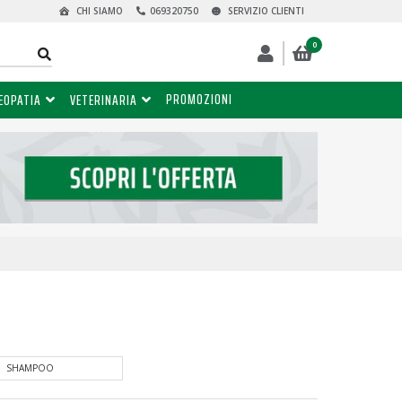
CHI SIAMO
069320750
SERVIZIO CLIENTI
0
PROMOZIONI
EOPATIA
VETERINARIA
I
SHAMPOO