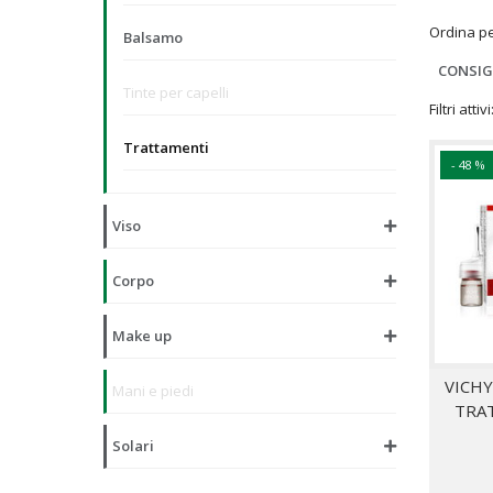
Ordina p
Balsamo
CONSIG
Tinte per capelli
Filtri attivi
Trattamenti
- 48 %
Viso
Corpo
Make up
VICHY
Mani e piedi
TRAT
Solari