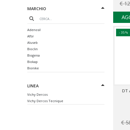
€ 12
MARCHIO
AG
Adenosil
- 35 %
Aftir
Aluseb
Bioclin
Biogena
Biokap
Bionike
Bioscalin
Bios Line
LINEA
Biothymus
DT 
Braderm
Vichy Dercos
Caudalie
Vichy Dercos Tecnique
Collistar
Crescina
Difa Cooper
€ 5
Ducray