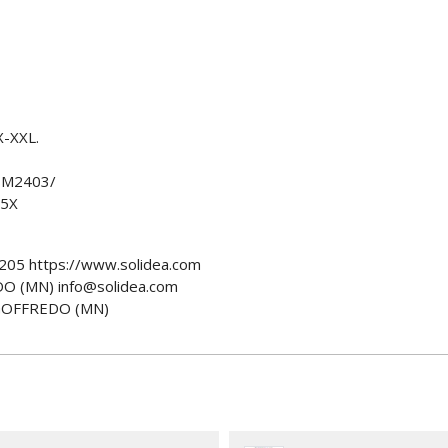
X-XXL.
SM2403/
5X
205 https://www.solidea.com
O (MN) info@solidea.com
GOFFREDO (MN)