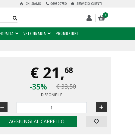
CHI SIAMO
069320750
SERVIZIO CLIENTI
0
PROMOZIONI
EOPATIA
VETERINARIA
€
21,
68
-35%
€ 33,50
DISPONIBILE
AGGIUNGI AL CARRELLO