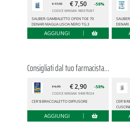
€ 7,
50
-58%
€ 17,90
CODICE MINSAN: 980379287
SAUBER GAMBALETTO OPEN TOE 70
SAUBER
DENARI MAGLIA LISCIA NERO TG.3
DENARI 
AGGIUNGI
Consigliati dal tuo farmacista...
€ 2,
90
-58%
€ 6,90
CODICE MINSAN: 949878324
CER'8 BRACCIALETTO DIFFUSORE
CER'8 
CUSCIN
AGGIUNGI