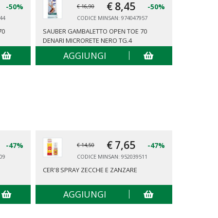
€ 8,
45
-50%
-50%
€ 16,90
44
CODICE MINSAN: 974047957
70
SAUBER GAMBALETTO OPEN TOE 70
SAUBER GA
DENARI MICRORETE NERO TG.4
DENARI MI
AGGIUNGI
AG
€ 7,
65
-47%
-47%
€ 14,50
09
CODICE MINSAN: 952039511
CER'8 SPRAY ZECCHE E ZANZARE
TENA PANT
AGGIUNGI
AG