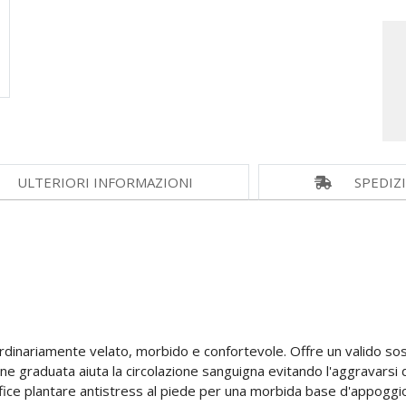
ULTERIORI INFORMAZIONI
SPEDIZ
raordinariamente velato, morbido e confortevole. Offre un valido s
 graduata aiuta la circolazione sanguigna evitando l'aggravarsi di
fice plantare antistress al piede per una morbida base d'appoggio. 