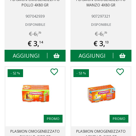
POLLO 4X80 GR
MANZO 4X80 GR
907042939
907297321
DISPONIBILE
DISPONIBILE
€ 6,
€ 6,
79
79
€ 3,
€ 3,
14
13
AGGIUNGI
AGGIUNGI
- 52 %
- 53 %
PROMO
PROMO
PLASMON OMOGENEIZZATO
PLASMON OMOGENEIZZATO