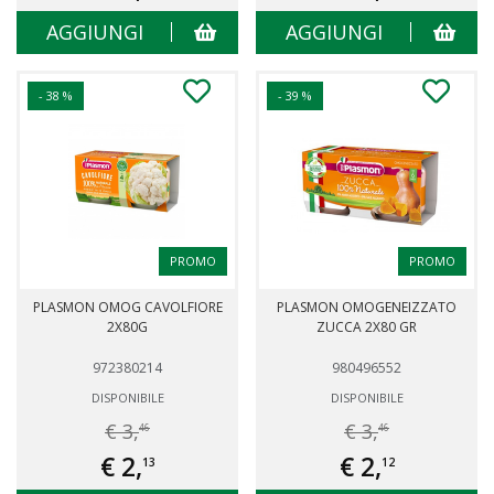
AGGIUNGI
AGGIUNGI
- 38 %
- 39 %
PROMO
PROMO
PLASMON OMOG CAVOLFIORE
PLASMON OMOGENEIZZATO
2X80G
ZUCCA 2X80 GR
972380214
980496552
DISPONIBILE
DISPONIBILE
€ 3,
€ 3,
46
46
€ 2,
€ 2,
13
12