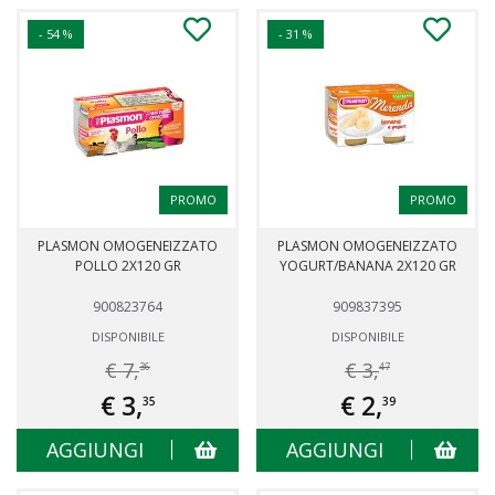
- 54 %
- 31 %
PROMO
PROMO
PLASMON OMOGENEIZZATO
PLASMON OMOGENEIZZATO
POLLO 2X120 GR
YOGURT/BANANA 2X120 GR
900823764
909837395
DISPONIBILE
DISPONIBILE
€ 7,
€ 3,
36
47
€ 3,
€ 2,
35
39
AGGIUNGI
AGGIUNGI