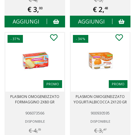
€ 3,
€ 2,
00
48
AGGIUNGI
AGGIUNGI
- 37 %
- 34 %
PROMO
PROMO
PLASMON OMOGENEIZZATO
PLASMON OMOGENEIZZATO
FORMAGGINO 2X80 GR
YOGURT/ALBICOCCA 2X120 GR
906073566
900930595
DISPONIBILE
DISPONIBILE
€ 4,
€ 3,
72
47