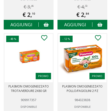
€ 3,
€ 4,
46
72
€ 2,
€ 2,
10
84
AGGIUNGI
AGGIUNGI
- 48 %
- 12 %
PROMO
PROMO
PLASMON OMOGENEIZZATO
PLASMON OMOGENEIZZATO
TROTA/VERDURE 2X80 GR
POLLO/FAGIOLINI 2 PZ
909917357
984323838
DISPONIBILE
DISPONIBILE