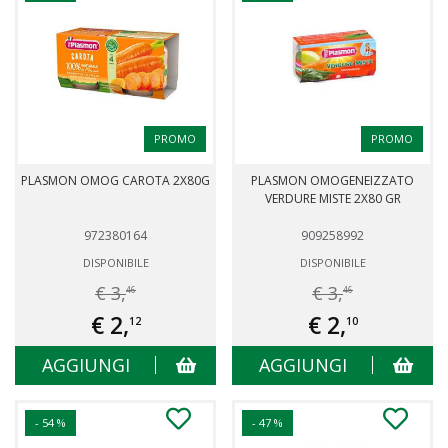
PROMO
PROMO
PLASMON OMOG CAROTA 2X80G
PLASMON OMOGENEIZZATO
VERDURE MISTE 2X80 GR
972380164
909258992
DISPONIBILE
DISPONIBILE
€ 3,
€ 3,
46
46
€ 2,
€ 2,
12
10
AGGIUNGI
AGGIUNGI
- 54 %
- 47 %