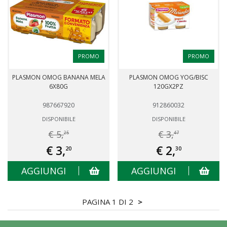
PROMO
PROMO
PLASMON OMOG BANANA MELA
PLASMON OMOG YOG/BISC
6X80G
120GX2PZ
987667920
912860032
DISPONIBILE
DISPONIBILE
€ 5,
€ 3,
25
47
€ 3,
€ 2,
20
30
AGGIUNGI
AGGIUNGI
PAGINA 1 DI 2
>