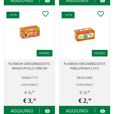
AGGIUNGI
AGGIUNGI
- 37 %
- 27 %
PROMO
PROMO
PLASMON OMOGENEIZZATO
PLASMON OMOGENEIZZATO
MANZO/POLLO 2X80 GR
PISELLI/SPINACI 2 PZ
908861774
984323865
DISPONIBILE
DISPONIBILE
€ 5,
€ 3,
09
39
€ 3,
€ 2,
20
49
AGGIUNGI
AGGIUNGI