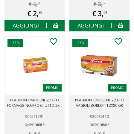
€ 5,
€ 3,
70
52
€ 2,
€ 3,
95
08
AGGIUNGI
AGGIUNGI
- 36 %
- 27 %
PROMO
PROMO
PLASMON OMOGENEIZZATO
PLASMON OMOGENEIZZATO
FORMAGGINO/PROSCIUTTO 2X...
FAGIOLI BORLOTTI 2X80 GR
906571791
980086110
DISPONIBILE
DISPONIBILE
€ 4,
€ 3,
66
39