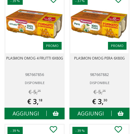
- 39 %
- 37 %
PROMO
PROMO
PLASMON OMOG 4 FRUTTI 6X80G
PLASMON OMOG PERA 6X80G
987667856
987667882
DISPONIBILE
DISPONIBILE
€ 5,
€ 5,
25
25
€ 3,
€ 3,
18
30
AGGIUNGI
AGGIUNGI
- 39 %
- 39 %