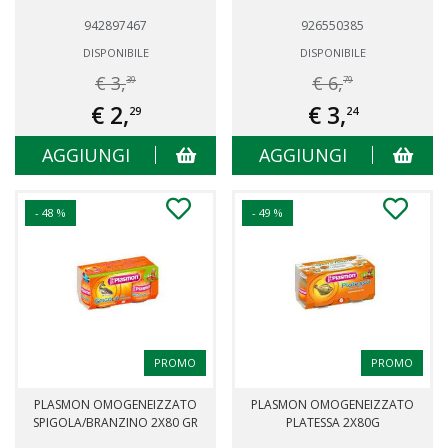
942897467
926550385
DISPONIBILE
DISPONIBILE
€ 3,
€ 6,
39
79
€ 2,
€ 3,
29
24
AGGIUNGI
AGGIUNGI
- 48 %
- 49 %
PROMO
PROMO
PLASMON OMOGENEIZZATO
PLASMON OMOGENEIZZATO
SPIGOLA/BRANZINO 2X80 GR
PLATESSA 2X80G