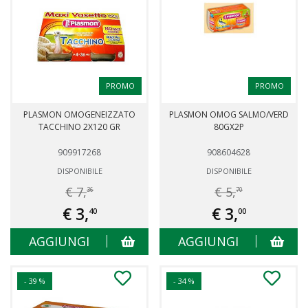
PROMO
PROMO
PLASMON OMOGENEIZZATO
PLASMON OMOG SALMO/VERD
TACCHINO 2X120 GR
80GX2P
909917268
908604628
DISPONIBILE
DISPONIBILE
€ 7,
€ 5,
36
70
€ 3,
€ 3,
40
00
AGGIUNGI
AGGIUNGI
- 39 %
- 34 %