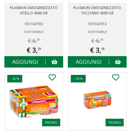
PLASMON OMOGENEIZZATO
PLASMON OMOGENEIZZATO
VITELLO 4X80 GR
TACCHINO 4X80 GR
907042966
907042954
DISPONIBILE
DISPONIBILE
€ 6,
€ 6,
79
79
€ 3,
€ 3,
21
15
AGGIUNGI
AGGIUNGI
- 52 %
- 55 %
PROMO
PROMO