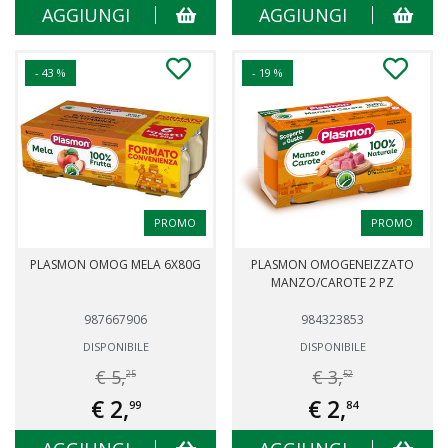
AGGIUNGI
AGGIUNGI
- 43 %
- 19 %
PROMO
PROMO
PLASMON OMOG MELA 6X80G
PLASMON OMOGENEIZZATO
MANZO/CAROTE 2 PZ
987667906
984323853
DISPONIBILE
DISPONIBILE
€ 5,
€ 3,
25
52
€ 2,
€ 2,
99
84