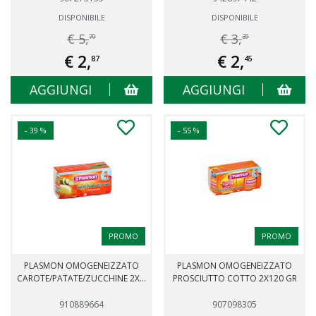
DISPONIBILE
DISPONIBILE
€ 5,
€ 3,
70
39
€ 2,
€ 2,
87
45
AGGIUNGI
AGGIUNGI
- 39 %
- 55 %
PROMO
PROMO
PLASMON OMOGENEIZZATO
PLASMON OMOGENEIZZATO
CAROTE/PATATE/ZUCCHINE 2X...
PROSCIUTTO COTTO 2X120 GR
910889664
907098305