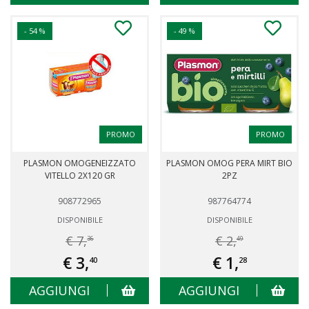
- 54 %
- 49 %
PROMO
PROMO
PLASMON OMOGENEIZZATO
PLASMON OMOG PERA MIRT BIO
VITELLO 2X120 GR
2PZ
908772965
987764774
DISPONIBILE
DISPONIBILE
€ 7,
€ 2,
36
49
€ 3,
€ 1,
40
28
AGGIUNGI
AGGIUNGI