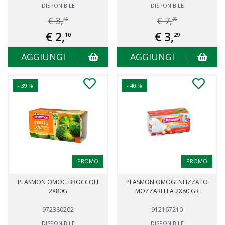
DISPONIBILE
DISPONIBILE
€ 3,
€ 7,
46
36
€ 2,
€ 3,
10
29
AGGIUNGI
AGGIUNGI
- 39 %
- 40 %
PROMO
PROMO
PLASMON OMOG BROCCOLI
PLASMON OMOGENEIZZATO
2X80G
MOZZARELLA 2X80 GR
972380202
912167210
DISPONIBILE
DISPONIBILE