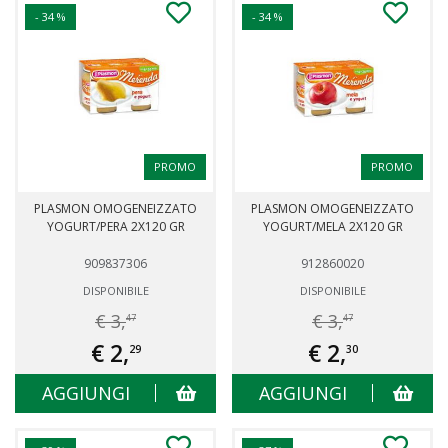
- 34 %
- 34 %
PROMO
PROMO
PLASMON OMOGENEIZZATO
PLASMON OMOGENEIZZATO
YOGURT/PERA 2X120 GR
YOGURT/MELA 2X120 GR
909837306
912860020
DISPONIBILE
DISPONIBILE
€ 3,
€ 3,
47
47
€ 2,
€ 2,
29
30
AGGIUNGI
AGGIUNGI