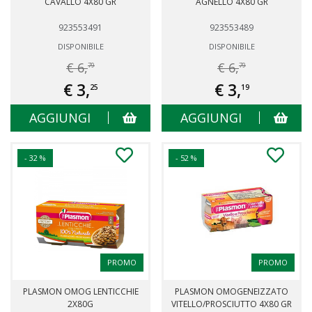
CAVALLO 4X80 GR
AGNELLO 4X80 GR
923553491
923553489
DISPONIBILE
DISPONIBILE
€ 6,
€ 6,
79
79
€ 3,
€ 3,
25
19
AGGIUNGI
AGGIUNGI
- 32 %
- 52 %
PROMO
PROMO
PLASMON OMOG LENTICCHIE
PLASMON OMOGENEIZZATO
2X80G
VITELLO/PROSCIUTTO 4X80 GR