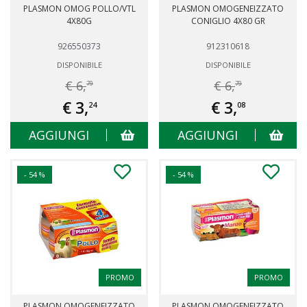
PLASMON OMOG POLLO/VTL
PLASMON OMOGENEIZZATO
4X80G
CONIGLIO 4X80 GR
926550373
912310618
DISPONIBILE
DISPONIBILE
€ 6,
€ 6,
79
79
€ 3,
€ 3,
24
08
AGGIUNGI
AGGIUNGI
- 54 %
- 54 %
PROMO
PROMO
PLASMON OMOGENEIZZATO
PLASMON OMOGENEIZZATO