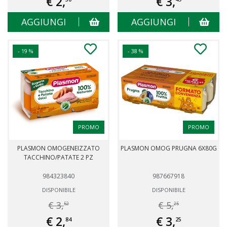
€ 2,
€ 3,
AGGIUNGI
AGGIUNGI
- 19 %
- 38 %
PROMO
PROMO
PLASMON OMOGENEIZZATO
PLASMON OMOG PRUGNA 6X80G
TACCHINO/PATATE 2 PZ
984323840
987667918
DISPONIBILE
DISPONIBILE
€ 3,
€ 5,
52
25
€ 2,
€ 3,
84
25