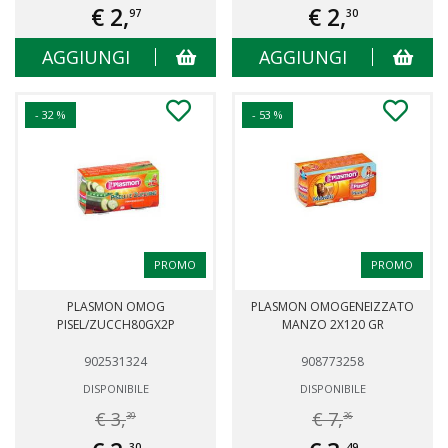
€ 2,
€ 2,
97
30
AGGIUNGI
AGGIUNGI
- 32 %
- 53 %
PROMO
PROMO
PLASMON OMOG
PLASMON OMOGENEIZZATO
PISEL/ZUCCH80GX2P
MANZO 2X120 GR
902531324
908773258
DISPONIBILE
DISPONIBILE
€ 3,
€ 7,
39
36
30
49