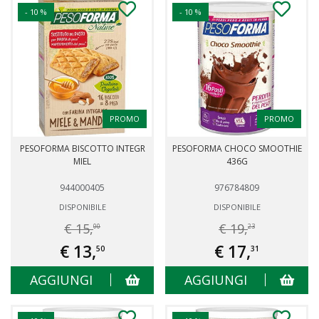
- 10 %
- 10 %
PROMO
PROMO
PESOFORMA BISCOTTO INTEGR
PESOFORMA CHOCO SMOOTHIE
MIEL
436G
944000405
976784809
DISPONIBILE
DISPONIBILE
€ 15,
€ 19,
00
23
€ 13,
€ 17,
50
31
AGGIUNGI
AGGIUNGI