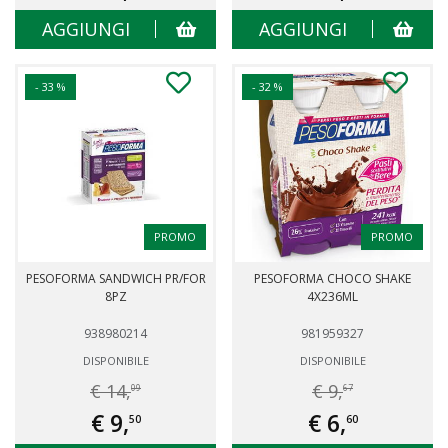
AGGIUNGI
AGGIUNGI
- 33 %
- 32 %
PROMO
PROMO
PESOFORMA SANDWICH PR/FOR
PESOFORMA CHOCO SHAKE
8PZ
4X236ML
938980214
981959327
DISPONIBILE
DISPONIBILE
€ 14,
€ 9,
09
67
€ 9,
€ 6,
50
60