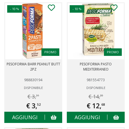
- 10 %
- 10 %
PROMO
PROMO
PESOFORMA BARR PEANUT BUTT
PESOFORMA PASTO
2PZ
MEDITERRANEO
988830194
981554773
DISPONIBILE
DISPONIBILE
€ 3,
€ 14,
91
09
€ 3,
€ 12,
52
68
AGGIUNGI
AGGIUNGI