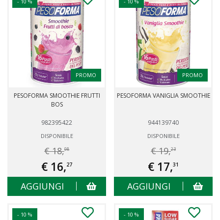
- 10 %
- 10 %
PROMO
PROMO
PESOFORMA SMOOTHIE FRUTTI
PESOFORMA VANIGLIA SMOOTHIE
BOS
982395422
944139740
DISPONIBILE
DISPONIBILE
€ 18,
€ 19,
08
23
€ 16,
€ 17,
27
31
AGGIUNGI
AGGIUNGI
- 10 %
- 10 %