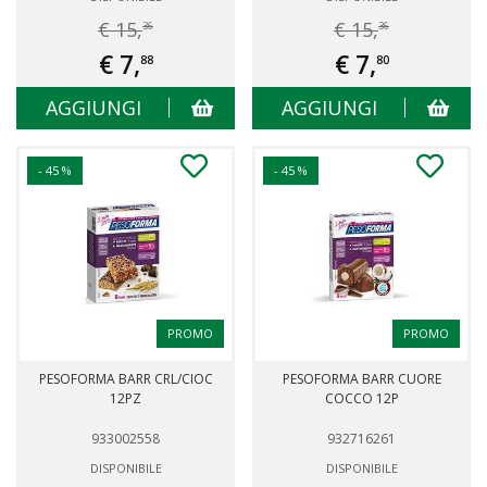
€ 15,
€ 15,
36
36
€ 7,
€ 7,
88
80
AGGIUNGI
AGGIUNGI
- 45 %
- 45 %
PROMO
PROMO
PESOFORMA BARR CRL/CIOC
PESOFORMA BARR CUORE
12PZ
COCCO 12P
933002558
932716261
DISPONIBILE
DISPONIBILE