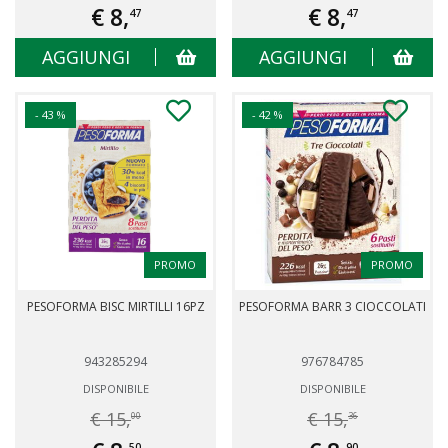
€ 8,
€ 8,
47
47
AGGIUNGI
AGGIUNGI
- 43 %
- 42 %
PROMO
PROMO
PESOFORMA BISC MIRTILLI 16PZ
PESOFORMA BARR 3 CIOCCOLATI
943285294
976784785
DISPONIBILE
DISPONIBILE
€ 15,
€ 15,
00
36
50
90