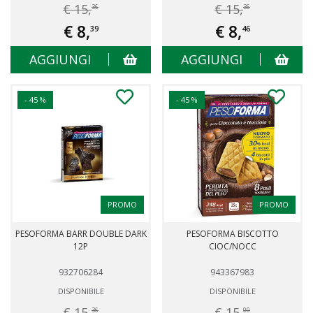
€ 15,
€ 15,
36
36
€ 8,
€ 8,
39
46
AGGIUNGI
AGGIUNGI
- 45 %
- 45 %
PROMO
PROMO
PESOFORMA BARR DOUBLE DARK
PESOFORMA BISCOTTO
12P
CIOC/NOCC
932706284
943367983
DISPONIBILE
DISPONIBILE
€ 15,
€ 15,
36
00