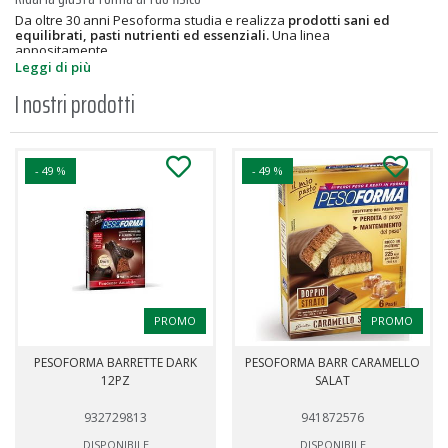
Da oltre 30 anni Pesoforma studia e realizza
prodotti sani ed
equilibrati, pasti nutrienti ed essenziali.
Una linea
appositamente...
Leggi di più
I nostri prodotti
- 49 %
- 49 %
PROMO
PROMO
PESOFORMA BARRETTE DARK
PESOFORMA BARR CARAMELLO
12PZ
SALAT
932729813
941872576
DISPONIBILE
DISPONIBILE