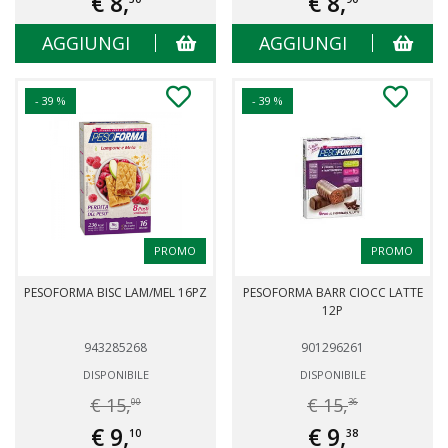
€ 8,
€ 8,
AGGIUNGI
AGGIUNGI
- 39 %
- 39 %
PROMO
PROMO
PESOFORMA BISC LAM/MEL 16PZ
PESOFORMA BARR CIOCC LATTE
12P
943285268
901296261
DISPONIBILE
DISPONIBILE
€ 15,
€ 15,
00
36
€ 9,
€ 9,
10
38