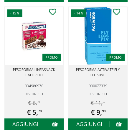
- 15 %
- 14 %
PROMO
PROMO
PESOFORMA LINEASNACK
PESOFORMA ACTIVATE FLY
CAFFE/CIO
LEG50ML
934980970
990077339
DISPONIBILE
DISPONIBILE
€ 6,
€ 11,
70
50
€ 5,
€ 9,
70
90
AGGIUNGI
AGGIUNGI