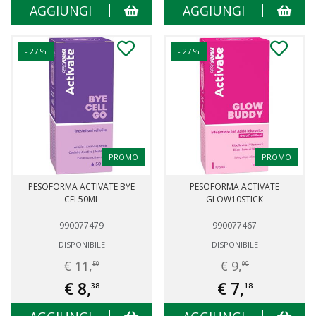
AGGIUNGI
AGGIUNGI
- 27 %
- 27 %
PROMO
PROMO
PESOFORMA ACTIVATE BYE
PESOFORMA ACTIVATE
CEL50ML
GLOW10STICK
990077479
990077467
DISPONIBILE
DISPONIBILE
€ 11,
€ 9,
50
90
€ 8,
€ 7,
38
18