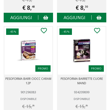
€ 8,
€ 8,
48
30
AGGIUNGI
AGGIUNGI
- 45 %
- 45 %
PROMO
PROMO
PESOFORMA BARR CIOCC CARAM
PESOFORMA BARRETTE CUORE
12P
MAND
901296083
934209899
DISPONIBILE
DISPONIBILE
€ 15,
€ 15,
36
36