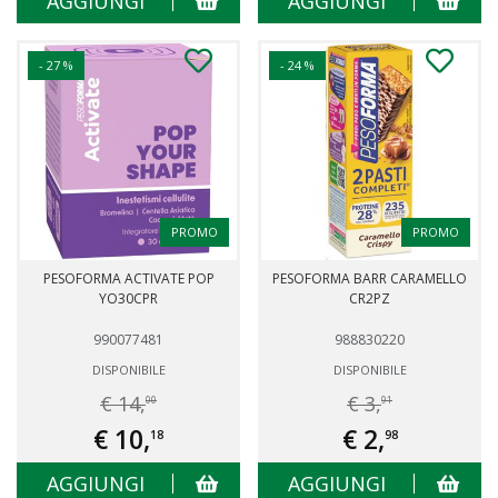
AGGIUNGI
AGGIUNGI
- 27 %
- 24 %
PROMO
PROMO
PESOFORMA ACTIVATE POP
PESOFORMA BARR CARAMELLO
YO30CPR
CR2PZ
990077481
988830220
DISPONIBILE
DISPONIBILE
€ 14,
€ 3,
00
91
€ 10,
€ 2,
18
98
AGGIUNGI
AGGIUNGI