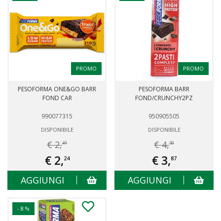
PROMO
PROMO
PESOFORMA ONE&GO BARR
PESOFORMA BARR
FOND CAR
FOND/CRUNCHY2PZ
990077315
950905505
DISPONIBILE
DISPONIBILE
€ 2,
€ 4,
49
30
€ 2,
€ 3,
24
87
AGGIUNGI
AGGIUNGI
- 8 %