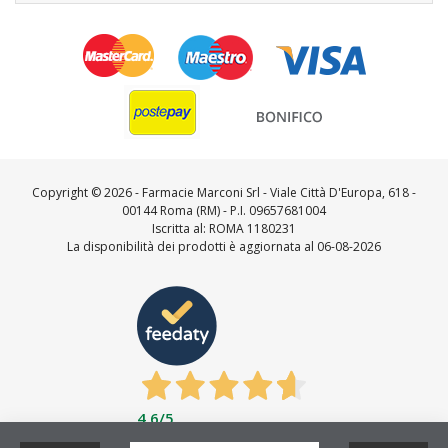
Copyright ©
2026 - Farmacie Marconi Srl - Viale Città D'Europa, 618 -
00144 Roma (RM) - P.I. 09657681004
Iscritta al: ROMA 1180231
La disponibilità dei prodotti è aggiornata al 06-08-2026
4,6
/5
Feedaty
4.7
/
5
-
23712
feedbacks