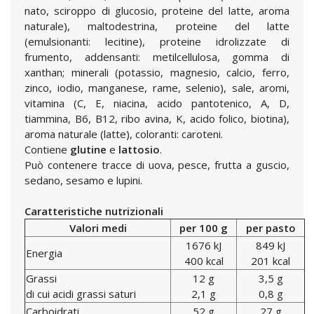
nato, sciroppo di glucosio, proteine del latte, aroma
naturale), maltodestrina, proteine del latte
(emulsionanti: lecitine), proteine idrolizzate di
frumento, addensanti: metilcellulosa, gomma di
xanthan; minerali (potassio, magnesio, calcio, ferro,
zinco, iodio, manganese, rame, selenio), sale, aromi,
vitamina (C, E, niacina, acido pantotenico, A, D,
tiammina, B6, B12, ribo avina, K, acido folico, biotina),
aroma naturale (latte), coloranti: caroteni.
Contiene
glutine
e
lattosio
.
Può contenere tracce di uova, pesce, frutta a guscio,
sedano, sesamo e lupini.
Caratteristiche nutrizionali
Valori medi
per 100 g
per pasto
1676 kJ
849 kJ
Energia
400 kcal
201 kcal
Grassi
12 g
3,5 g
di cui acidi grassi saturi
2,1 g
0,8 g
Carboidrati
52 g
27 g