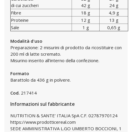
di cui zuccheri
42 g
24 g
Fibre
18 g
4,9 g
Proteine
12 g
13 g
Sale
1 g
0,65 g
Modalità d'uso
Preparazione: 2 misurini di prodotto da ricostituire con
200 ml di latte scremato.
Misurino inserito all'interno della confezione.
Formato
Barattolo da 436 g in polvere.
Cod.
217414
Informazioni sul fabbricante
NUTRITION & SANTE' ITALIA SpA C.F. 02787970124
https://www.prodotticereal.com
SEDE AMMINISTRATIVA L.GO UMBERTO BOCCIONI, 1