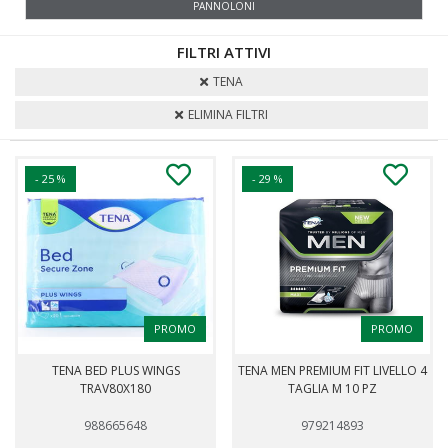
PANNOLONI
FILTRI ATTIVI
TENA
ELIMINA FILTRI
- 25 %
- 29 %
PROMO
PROMO
TENA BED PLUS WINGS
TENA MEN PREMIUM FIT LIVELLO 4
TRAV80X180
TAGLIA M 10 PZ
988665648
979214893