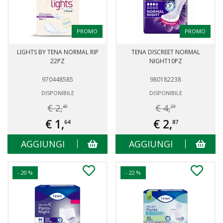
PROMO
PROMO
LIGHTS BY TENA NORMAL RIP
TENA DISCREET NORMAL
22PZ
NIGHT10PZ
970448585
980182238
DISPONIBILE
DISPONIBILE
€ 2,
€ 4,
40
20
€ 1,
€ 2,
64
87
AGGIUNGI
AGGIUNGI
- 20 %
- 22 %