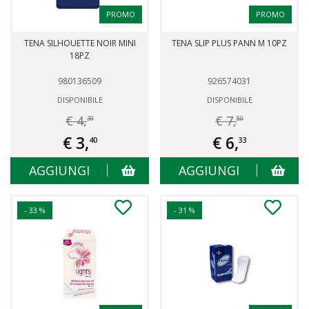
PROMO
PROMO
TENA SILHOUETTE NOIR MINI
TENA SLIP PLUS PANN M 10PZ
18PZ
980136509
926574031
DISPONIBILE
DISPONIBILE
€ 4,
€ 7,
30
80
€ 3,
€ 6,
40
33
AGGIUNGI
AGGIUNGI
- 33 %
- 31 %