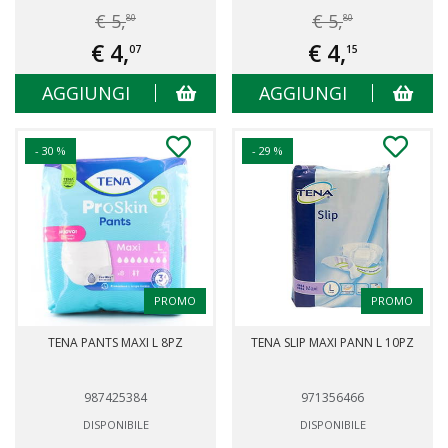
€ 5,
€ 5,
80
80
€ 4,
€ 4,
07
15
AGGIUNGI
AGGIUNGI
- 30 %
- 29 %
PROMO
PROMO
TENA PANTS MAXI L 8PZ
TENA SLIP MAXI PANN L 10PZ
987425384
971356466
DISPONIBILE
DISPONIBILE