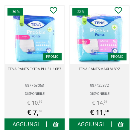
- 30 %
- 22 %
PROMO
PROMO
TENA PANTS EXTRA PLUS L 10PZ
TENA PANTS MAXI M 8PZ
987763063
987425372
DISPONIBILE
DISPONIBILE
€ 10,
€ 14,
90
90
€ 7,
€ 11,
60
60
AGGIUNGI
AGGIUNGI