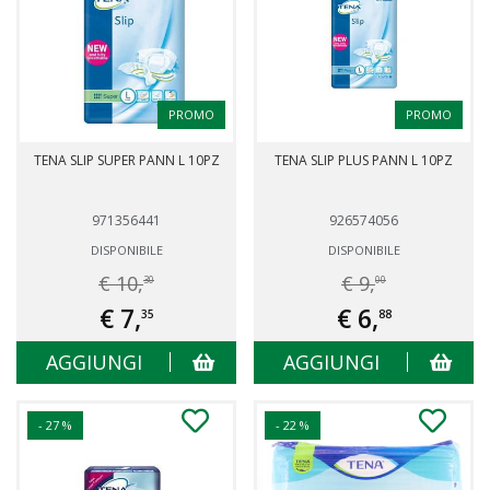
PROMO
PROMO
TENA SLIP SUPER PANN L 10PZ
TENA SLIP PLUS PANN L 10PZ
971356441
926574056
DISPONIBILE
DISPONIBILE
€ 10,
€ 9,
30
00
€ 7,
€ 6,
35
88
AGGIUNGI
AGGIUNGI
- 27 %
- 22 %