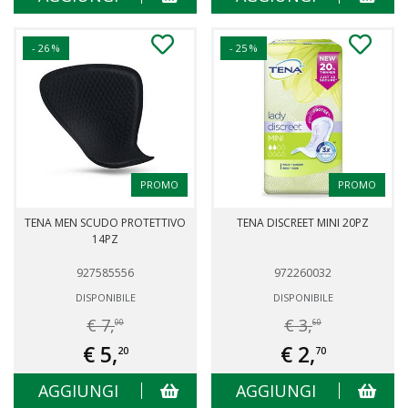
- 26 %
- 25 %
PROMO
PROMO
TENA MEN SCUDO PROTETTIVO
TENA DISCREET MINI 20PZ
14PZ
927585556
972260032
DISPONIBILE
DISPONIBILE
€ 7,
€ 3,
00
60
€ 5,
€ 2,
20
70
AGGIUNGI
AGGIUNGI