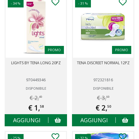
- 34 %
- 31 %
PROMO
PROMO
LIGHTS BY TENA LONG 20PZ
TENA DISCREET NORMAL 12PZ
970449346
972321816
DISPONIBILE
DISPONIBILE
€ 2,
€ 3,
40
60
€ 1,
€ 2,
58
50
AGGIUNGI
AGGIUNGI
- 25 %
- 32 %