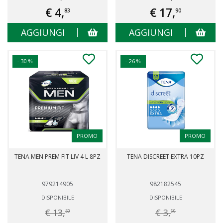
€ 4,
€ 17,
83
90
AGGIUNGI
AGGIUNGI
- 30 %
- 26 %
PROMO
PROMO
TENA MEN PREM FIT LIV 4 L 8PZ
TENA DISCREET EXTRA 10PZ
979214905
982182545
DISPONIBILE
DISPONIBILE
€ 13,
€ 3,
50
60