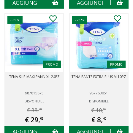
AGGIUNGI
AGGIUNGI
- 25 %
- 23 %
PROMO
PROMO
TENA SLIP MAXI PANN XL 24PZ
TENA PANTS EXTRA PLUS M 10PZ
987815875
987763051
DISPONIBILE
DISPONIBILE
€ 38,
€ 10,
60
90
€ 29,
€ 8,
05
40
AGGIUNGI
AGGIUNGI