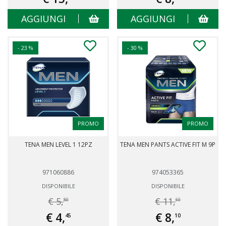
AGGIUNGI
AGGIUNGI
- 23 %
- 30 %
PROMO
PROMO
TENA MEN LEVEL 1 12PZ
TENA MEN PANTS ACTIVE FIT M 9P
971060886
974053365
DISPONIBILE
DISPONIBILE
€ 5,
€ 11,
80
60
€ 4,
€ 8,
45
10