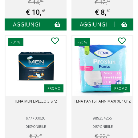
€ 14,
€ 12,
90
10
€ 10,
€ 8,
46
60
AGGIUNGI
AGGIUNGI
- 31 %
- 20 %
PROMO
PROMO
TENA MEN LIVELLO 3 8PZ
TENA PANTS PANN MAXI XL 10PZ
977700020
989254255
DISPONIBILE
DISPONIBILE
€ 7,
€ 22,
00
40