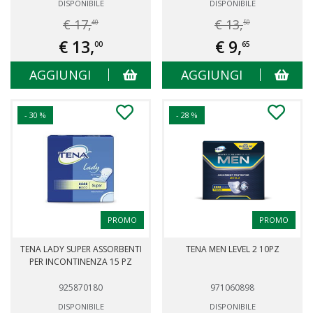
DISPONIBILE
DISPONIBILE
€ 17,
€ 13,
40
50
€ 13,
€ 9,
00
65
AGGIUNGI
AGGIUNGI
- 30 %
- 28 %
PROMO
PROMO
TENA LADY SUPER ASSORBENTI
TENA MEN LEVEL 2 10PZ
PER INCONTINENZA 15 PZ
925870180
971060898
DISPONIBILE
DISPONIBILE