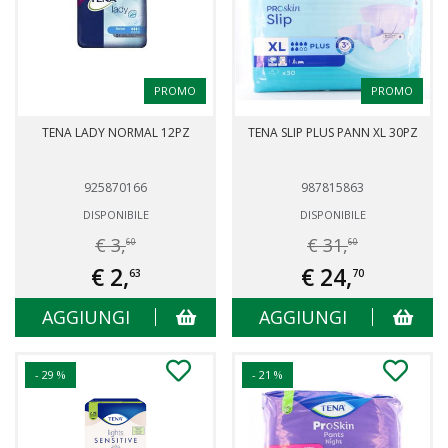
PROMO
PROMO
TENA LADY NORMAL 12PZ
TENA SLIP PLUS PANN XL 30PZ
925870166
987815863
DISPONIBILE
DISPONIBILE
€ 3,
€ 31,
60
60
€ 2,
€ 24,
63
70
AGGIUNGI
AGGIUNGI
- 29 %
- 21 %