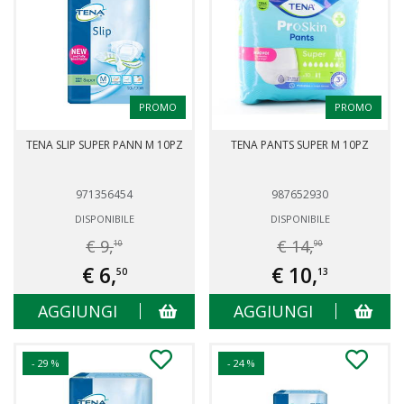
PROMO
PROMO
TENA SLIP SUPER PANN M 10PZ
TENA PANTS SUPER M 10PZ
971356454
987652930
DISPONIBILE
DISPONIBILE
€ 9,
€ 14,
10
90
€ 6,
€ 10,
50
13
AGGIUNGI
AGGIUNGI
- 29 %
- 24 %