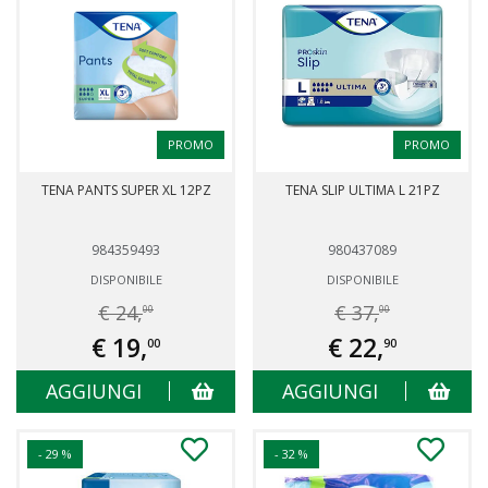
PROMO
PROMO
TENA PANTS SUPER XL 12PZ
TENA SLIP ULTIMA L 21PZ
984359493
980437089
DISPONIBILE
DISPONIBILE
€ 24,
€ 37,
00
00
€ 19,
€ 22,
00
90
AGGIUNGI
AGGIUNGI
- 29 %
- 32 %