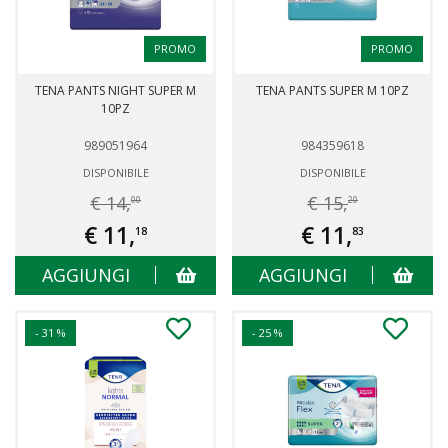
PROMO
PROMO
TENA PANTS NIGHT SUPER M
TENA PANTS SUPER M 10PZ
10PZ
989051964
984359618
DISPONIBILE
DISPONIBILE
€ 14,
€ 15,
00
20
€ 11,
€ 11,
18
83
AGGIUNGI
AGGIUNGI
- 31 %
- 25 %