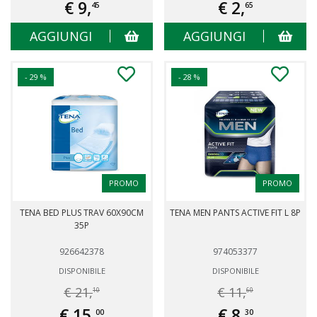
€ 9,
€ 2,
45
65
AGGIUNGI
AGGIUNGI
- 29 %
- 28 %
PROMO
PROMO
TENA BED PLUS TRAV 60X90CM
TENA MEN PANTS ACTIVE FIT L 8P
35P
926642378
974053377
DISPONIBILE
DISPONIBILE
€ 21,
€ 11,
10
60
€ 15,
€ 8,
00
30