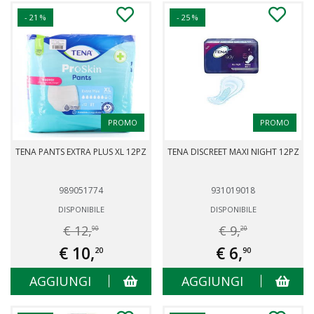
- 21 %
- 25 %
PROMO
PROMO
TENA PANTS EXTRA PLUS XL 12PZ
TENA DISCREET MAXI NIGHT 12PZ
989051774
931019018
DISPONIBILE
DISPONIBILE
€ 12,
€ 9,
90
20
€ 10,
€ 6,
20
90
AGGIUNGI
AGGIUNGI