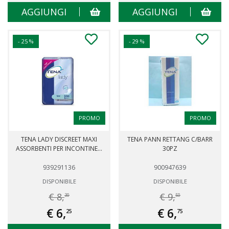
AGGIUNGI
AGGIUNGI
- 25 %
- 29 %
PROMO
PROMO
TENA LADY DISCREET MAXI
TENA PANN RETTANG C/BARR
ASSORBENTI PER INCONTINE...
30PZ
939291136
900947639
DISPONIBILE
DISPONIBILE
€ 8,
€ 9,
30
50
€ 6,
€ 6,
25
75