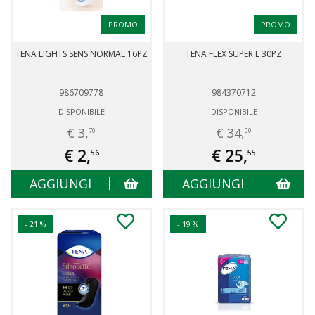
PROMO
PROMO
TENA LIGHTS SENS NORMAL 16PZ
TENA FLEX SUPER L 30PZ
986709778
984370712
DISPONIBILE
DISPONIBILE
€ 3,
€ 34,
70
00
€ 2,
€ 25,
56
55
AGGIUNGI
AGGIUNGI
- 21 %
- 19 %