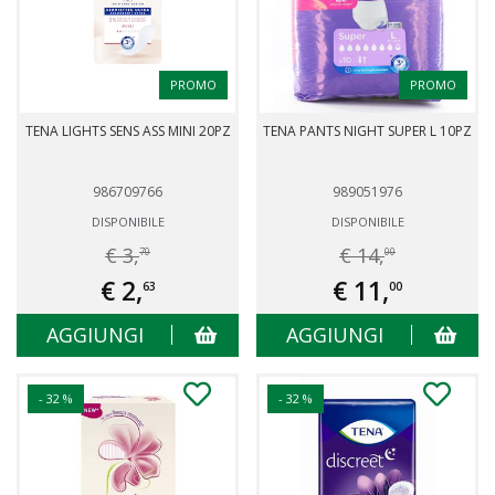
PROMO
PROMO
TENA LIGHTS SENS ASS MINI 20PZ
TENA PANTS NIGHT SUPER L 10PZ
986709766
989051976
DISPONIBILE
DISPONIBILE
€ 3,
€ 14,
70
00
€ 2,
€ 11,
63
00
AGGIUNGI
AGGIUNGI
- 32 %
- 32 %