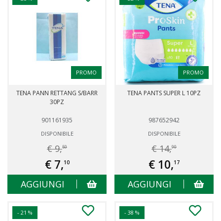
PROMO
PROMO
TENA PANN RETTANG S/BARR
TENA PANTS SUPER L 10PZ
30PZ
901161935
987652942
DISPONIBILE
DISPONIBILE
€ 9,
€ 14,
50
90
€ 7,
€ 10,
10
17
AGGIUNGI
AGGIUNGI
- 21 %
- 38 %